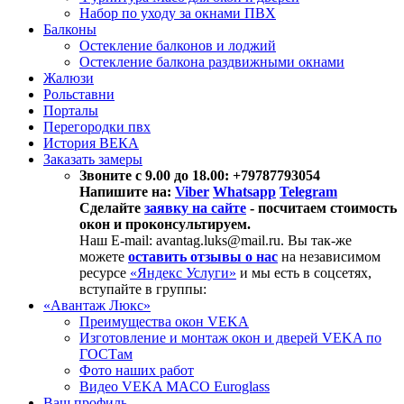
Набор по уходу за окнами ПВХ
Балконы
Остекление балконов и лоджий
Остекление балкона раздвижными окнами
Жалюзи
Рольставни
Порталы
Перегородки пвх
История ВЕКА
Заказать замеры
Звоните с 9.00 до 18.00: +79787793054
Напишите на:
Viber
Whatsapp
Telegram
Сделайте
заявку на сайте
- посчитаем стоимость
окон и проконсультируем.
Наш E-mail: avantag.luks@mail.ru. Вы так-же
можете
оставить отзывы о нас
на независимом
ресурсе
«Яндекс Услуги»
и мы есть в соцсетях,
вступайте в группы:
«Авантаж Люкс»
Преимущества окон VEKA
Изготовление и монтаж окон и дверей VEKA по
ГОСТам
Фото наших работ
Видео VEKA MACO Euroglass
Ваш профиль