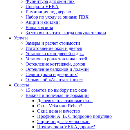
Фурнитура для окон пвх
Профили VEKA
Ламинация под дерево
Набор по уходу за окнами ПВХ
Акции и скидки!
Ваша корзина
За что вы платите, когда покупаете окна
Услуги
Замеры и расчет стоимости
Изготовление окон и дверей
Установка окон дверей и др...
Установка роллетов и жалюзей
Остекление коттеджей, домов
Остекление балконов и лоджий
Сервис (окна и двери пвх)
Отзывы об «Авантаж Люкс»
Советы
15 советов по выбору пвх окон
Важная и полезная информация
Дешевые пластиковые окна
Окна Veka или Rehau?
Окна цена и качество
Профили А, В, С подробно популяно
5 причин для замены окон
Почему окна VEKA дороже?