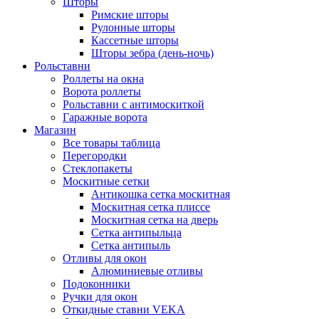
Шторы
Римские шторы
Рулонные шторы
Кассетные шторы
Шторы зебра (день-ночь)
Рольставни
Роллеты на окна
Ворота роллеты
Рольставни с антимоскиткой
Гаражные ворота
Магазин
Все товары таблица
Перегородки
Стеклопакеты
Москитные сетки
Антикошка сетка москитная
Москитная сетка плиссе
Москитная сетка на дверь
Сетка антипыльца
Сетка антипыль
Отливы для окон
Алюминиевые отливы
Подоконники
Ручки для окон
Откидные ставни VEKA