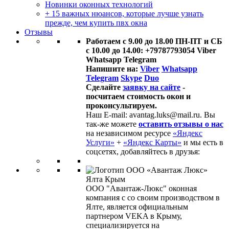
Новинки оконных технологий
+ 15 важных нюансов, которые лучше узнать
прежде, чем купить пвх окна
Отзывы
Работаем с 9.00 до 18.00 ПН-ПТ и СБ
с 10.00 до 14.00: +79787793054 Viber
Whatsapp Telegram
Напишите на:
Viber
Whatsapp
Telegram
Skype
Duo
Сделайте
заявку на сайте
-
посчитаем стоимость окон и
проконсультируем.
Наш E-mail: avantag.luks@mail.ru. Вы
так-же можете
оставить отзывы о нас
на независимом ресурсе
«Яндекс
Услуги»
+
«Яндекс Карты»
и мы есть в
соцсетях, добавляйтесь в друзья:
ООО "Авантаж-Люкс" оконная
компания с со своим производством в
Ялте, является официальным
партнером VEKA в Крыму,
специализируется на