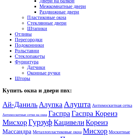
Двери на балкон
Межкомнатные двери
Раздвижные двери
Пластиковые окна
Стеклянные двери
Штапики
Отливы
Перегородки
Подоконники
Рольставни
Стеклопакеты
Фурнитура
Датчики
Оконные ручки
Шторы
Купить окна и двери пвх:
Алушта
Ай-Даниль
Алупка
Антимоскитная сетка
Гаспра Кореиз
Гаспра
Антимоскитные сетки на окна
Гурзуф
Мисхор
Кацивели
Кореиз
Мисхор
Массандра
Металлопластиковые окна
Москитные