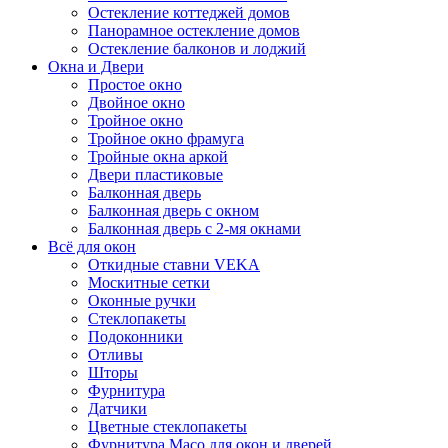
Остекление коттеджей домов
Панорамное остекление домов
Остекление балконов и лоджий
Окна и Двери
Простое окно
Двойное окно
Тройное окно
Тройное окно фрамуга
Тройные окна аркой
Двери пластиковые
Балконная дверь
Балконная дверь с окном
Балконная дверь с 2-мя окнами
Всё для окон
Откидные ставни VEKA
Москитные сетки
Оконные ручки
Стеклопакеты
Подоконники
Отливы
Шторы
Фурнитура
Датчики
Цветные стеклопакеты
Фурнитура Maco для окон и дверей