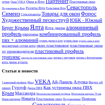
Партенит
Окна в Ялте
сетки
Пластиковые окна
Окна VEKA
Севастополь
Роллеты Ялта
Рольставни Ялта
Подоконники в Ялте
Симеиз
Форос
Товары для окон
Стеклопакеты
Художественный пескоструй
ЮБК - Южный
Ялта
алюминиевый
Берег Крыма
Ялта двери
профиль
комбинированный профиль
евроокна
пвх + алюминий
купить двери в ялте
купить окна
купить окна в ялте
окно пластиковое
пластиковые окна
москитные сетки ялта
пластиковый профиль
от производителя
триплекс
шторы с рисунком
шторы с фотопечатью
шторы на пластиковые окна
ялта двери купить
Статьи и новости
VEKA
Ай-Даниль
Алупка
Видео об
5 камерный профиль
Maco
Гурзуф
Как устроены окна ПВХ
окнах
Двери ПВХ
Крым
Массандра
Металлопластиковый профиль
Монтажная ширина 70 мм
Никита
Помощь
Пластиковые окна
Подоконники
Наши партнеры
Севастополь