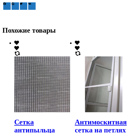
Похожие товары
Сетка
Антимоскитная
антипыльца
сетка на петлях