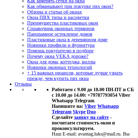
Как замерять сетки на окна
Как обманывают при покупке пвх окон?
Обзоры и статьи об окнах
Окна ПВХ типы и расцветки
Преимущества пластиковых окон
Справочник оконных терминов
Панорамное остекление домов
Пластиковые окна в деревянном доме
Новинки профили и фурнитура
Помощь покупателю в подборе
Почему окна VEKA дороже?
Окна для дома, коттеджа, виллы
Новинки оконных технологий
+ 15 важных нюансов, которые лучше узнать
прежде, чем купить пвх окна
Отзывы
Работаем с 9.00 до 18.00 ПН-ПТ и СБ
с 10.00 до 14.00: +79787793054 Viber
Whatsapp Telegram
Напишите на:
Viber
Whatsapp
Telegram
Skype
Duo
Сделайте
заявку на сайте
-
посчитаем стоимость окон и
проконсультируем.
Наш E-mail: avantag.luks@mail.ru. Вы