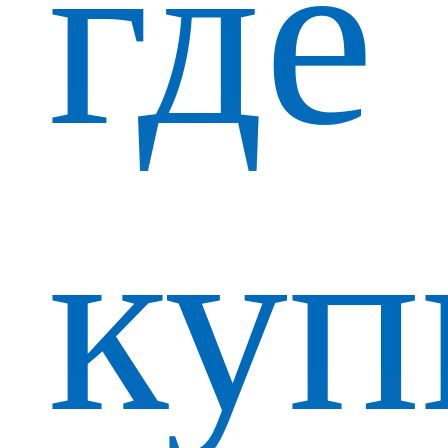
где
куп