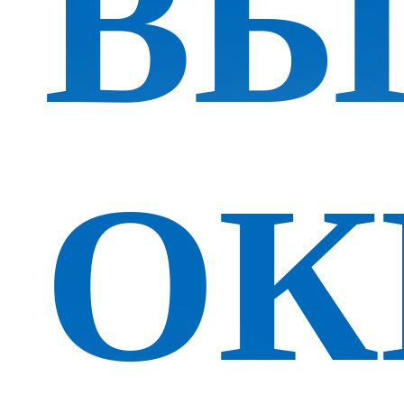
ВЫ
ОК