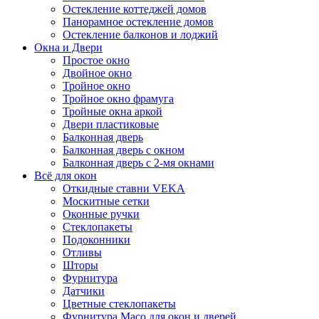
Остекление коттеджей домов
Панорамное остекление домов
Остекление балконов и лоджий
Окна и Двери
Простое окно
Двойное окно
Тройное окно
Тройное окно фрамуга
Тройные окна аркой
Двери пластиковые
Балконная дверь
Балконная дверь с окном
Балконная дверь с 2-мя окнами
Всё для окон
Откидные ставни VEKA
Москитные сетки
Оконные ручки
Стеклопакеты
Подоконники
Отливы
Шторы
Фурнитура
Датчики
Цветные стеклопакеты
Фурнитура Maco для окон и дверей