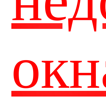
нед
окн