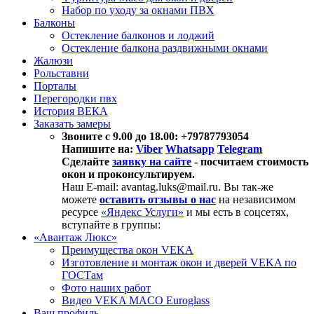
Набор по уходу за окнами ПВХ
Балконы
Остекление балконов и лоджий
Остекление балкона раздвижными окнами
Жалюзи
Рольставни
Порталы
Перегородки пвх
История ВЕКА
Заказать замеры
Звоните с 9.00 до 18.00: +79787793054
Напишите на:
Viber
Whatsapp
Telegram
Сделайте
заявку на сайте
- посчитаем стоимость
окон и проконсультируем.
Наш E-mail: avantag.luks@mail.ru. Вы так-же
можете
оставить отзывы о нас
на независимом
ресурсе
«Яндекс Услуги»
и мы есть в соцсетях,
вступайте в группы:
«Авантаж Люкс»
Преимущества окон VEKA
Изготовление и монтаж окон и дверей VEKA по
ГОСТам
Фото наших работ
Видео VEKA MACO Euroglass
Ваш профиль