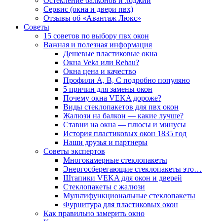
Остекление балконов и лоджий
Сервис (окна и двери пвх)
Отзывы об «Авантаж Люкс»
Советы
15 советов по выбору пвх окон
Важная и полезная информация
Дешевые пластиковые окна
Окна Veka или Rehau?
Окна цена и качество
Профили А, В, С подробно популяно
5 причин для замены окон
Почему окна VEKA дороже?
Виды стеклопакетов для пвх окон
Жалюзи на балкон — какие лучше?
Ставни на окна — плюсы и минусы
История пластиковых окон 1835 год
Наши друзья и партнеры
Советы экспертов
Многокамерные стеклопакеты
Энергосберегающие стеклопакеты это…
Штапики VEKA для окон и дверей
Стеклопакеты с жалюзи
Мультифункциональные стеклопакеты
Фурнитура для пластиковых окон
Как правильно замерить окно