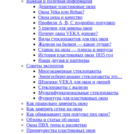
Важная и полезная информация
Дешевые пластиковые окна
Окна Veka или Rehau?
Окна цена и качество
Профили А, В, С подробно популяно
5 причин для замены окон
Почему окна VEKA дороже?
Виды стеклопакетов для пвх окон
Жалюзи на балкон — какие лучше?
Ставни на окна — плюсы и минусы
История пластиковых окон 1835 год
Наши друзья и партнеры
Советы экспертов
Многокамерные стеклопакеты
Энергосберегающие стеклопакеты это…
Штапики VEKA для окон и дверей
Стеклопакеты с жалюзи
Мультифункциональные стеклопакеты
Фурнитура для пластиковых окон
Как правильно замерить окно
Как замерять сетки на окна
Как обманывают при покупке пвх окон?
Обзоры и статьи об окнах
Окна ПВХ типы и расцветки
Преимущества пластиковых окон