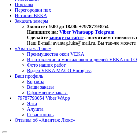
Порталы
Перегородки пвх
История ВЕКА
Заказать замеры
Звоните с 9.00 до 18.00: +79787793054
Напишите на:
Viber
Whatsapp
Telegram
Сделайте
заявку на сайте
- посчитаем стоимость 
Наш E-mail: avantag.luks@mail.ru. Вы так-же можете
«Авантаж Люкс»
Преимущества окон VEKA
Изготовление и монтаж окон и дверей VEKA по Г
Фото наших работ
Видео VEKA MACO Euroglass
Ваш профиль
Корзина
Ваши заказы
Оформление заказа
+79787793054 Viber WApp
Ялта
Алушта
Севастополь
Отзывы об «Авантаж Люкс»