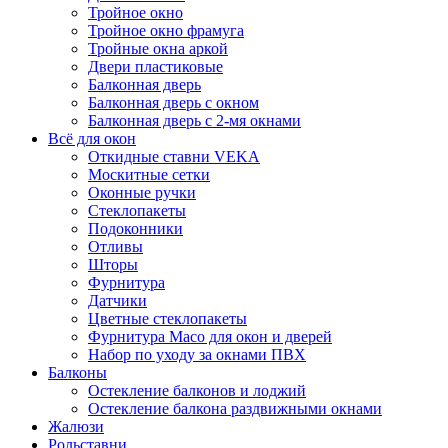
Тройное окно
Тройное окно фрамуга
Тройные окна аркой
Двери пластиковые
Балконная дверь
Балконная дверь с окном
Балконная дверь с 2-мя окнами
Всё для окон
Откидные ставни VEKA
Москитные сетки
Оконные ручки
Стеклопакеты
Подоконники
Отливы
Шторы
Фурнитура
Датчики
Цветные стеклопакеты
Фурнитура Maco для окон и дверей
Набор по уходу за окнами ПВХ
Балконы
Остекление балконов и лоджий
Остекление балкона раздвижными окнами
Жалюзи
Рольставни