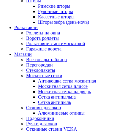
Шторы
Римские шторы
Рулонные шторы
Кассетные шторы
Шторы зебра (день-ночь)
Рольставни
Роллеты на окна
Ворота роллеты
Рольставни с антимоскиткой
Гаражные ворота
Магазин
Все товары таблица
Перегородки
Стеклопакеты
Москитные сетки
Антикошка сетка москитная
Москитная сетка плиссе
Москитная сетка на дверь
Сетка антипыльца
Сетка антипыль
Отливы для окон
Алюминиевые отливы
Подоконники
Ручки для окон
Откидные ставни VEKA