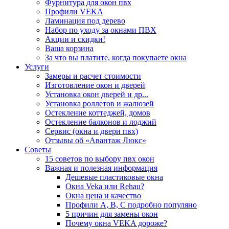
Фурнитура для окон пвх
Профили VEKA
Ламинация под дерево
Набор по уходу за окнами ПВХ
Акции и скидки!
Ваша корзина
За что вы платите, когда покупаете окна
Услуги
Замеры и расчет стоимости
Изготовление окон и дверей
Установка окон дверей и др...
Установка роллетов и жалюзей
Остекление коттеджей, домов
Остекление балконов и лоджий
Сервис (окна и двери пвх)
Отзывы об «Авантаж Люкс»
Советы
15 советов по выбору пвх окон
Важная и полезная информация
Дешевые пластиковые окна
Окна Veka или Rehau?
Окна цена и качество
Профили А, В, С подробно популяно
5 причин для замены окон
Почему окна VEKA дороже?