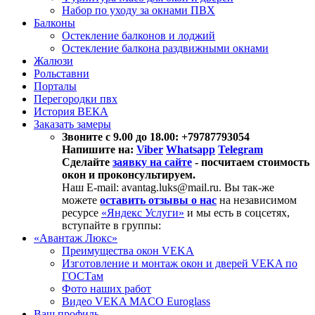
Набор по уходу за окнами ПВХ
Балконы
Остекление балконов и лоджий
Остекление балкона раздвижными окнами
Жалюзи
Рольставни
Порталы
Перегородки пвх
История ВЕКА
Заказать замеры
Звоните с 9.00 до 18.00: +79787793054
Напишите на:
Viber
Whatsapp
Telegram
Сделайте
заявку на сайте
- посчитаем стоимость
окон и проконсультируем.
Наш E-mail: avantag.luks@mail.ru. Вы так-же
можете
оставить отзывы о нас
на независимом
ресурсе
«Яндекс Услуги»
и мы есть в соцсетях,
вступайте в группы:
«Авантаж Люкс»
Преимущества окон VEKA
Изготовление и монтаж окон и дверей VEKA по
ГОСТам
Фото наших работ
Видео VEKA MACO Euroglass
Ваш профиль