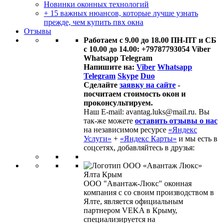
Новинки оконных технологий
+ 15 важных нюансов, которые лучше узнать
прежде, чем купить пвх окна
Отзывы
Работаем с 9.00 до 18.00 ПН-ПТ и СБ
с 10.00 до 14.00: +79787793054 Viber
Whatsapp Telegram
Напишите на:
Viber
Whatsapp
Telegram
Skype
Duo
Сделайте
заявку на сайте
-
посчитаем стоимость окон и
проконсультируем.
Наш E-mail: avantag.luks@mail.ru. Вы
так-же можете
оставить отзывы о нас
на независимом ресурсе
«Яндекс
Услуги»
+
«Яндекс Карты»
и мы есть в
соцсетях, добавляйтесь в друзья:
ООО "Авантаж-Люкс" оконная
компания с со своим производством в
Ялте, является официальным
партнером VEKA в Крыму,
специализируется на