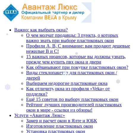
Важно: как выбрать окна?
❅
О чем молчат продавцы: 3 пункта, о которых
важно знать при выборе пластиковых окон
❅
Профили А, В, С внимание: вам продают дешевые
❅
нежилые В и С!
15 важных нюансов, которые вы должны узнать,
прежде чем купить пвх окна и двери
❅
Как обманывают при покупке пластиковых окон?
Виды стеклопакетов для пластиковых окон /
❅
дверей
❅
❅
Выбираем недорогие пластиковые окна
Как отличить окна из профиля «Veka» от
❅
❅
❅
подделки?
Ещё 15 советов по выбору пластиковых окон
❅
❅
Рейтинг лучших производителей пластиковых
окон в мире - ссылки на обзоры!
Услуги «Авантаж Люкс»
❅
Замер и расчет окон в Ялте и ЮБК
Изготовление пластиковых окон
Установка пластиковых окон