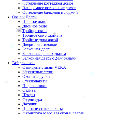
Остекление коттеджей домов
Панорамное остекление домов
❅
Остекление балконов и лоджий
Окна и Двери
❅
Простое окно
Двойное окно
Тройное окно
❅
Тройное окно фрамуга
❅
Тройные окна аркой
❅
Двери пластиковые
❅
❅
Балконная дверь
❅
❅
Балконная дверь с окном
Балконная дверь с 2-мя окнами
❅
Всё для окон
❅
Откидные ставни VEKA
❅
Москитные сетки
Оконные ручки
Стеклопакеты
Подоконники
❅
❅
❅
Отливы
❅
Шторы
Фурнитура
Датчики
❅
❅
Цветные стеклопакеты
Фурнитура Maco для окон и дверей