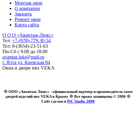
Монтаж окон
О компании
Заказать
Ремонт окон
Карта сайта
О О О «Авантаж-Люкс»
Тел:
+7-(978)-779-30-54
Тел: 8-(3654)-23-51-63
Пн-Сб с 9.00 до 18.00
avantag.luks@mail.ru
г. Ялта ул. Киевская 84
Окна и двери пвх VEKA
💠 ООО «Авантаж Люкс» - официальный партнер и производитель окон
дверей изделий пвх VEKA в Крыму 💠 Все права защищены © 2006 💠
Сайт сделан в
PiC Studio 2000