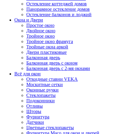
Остекление коттеджей домов
Панорамное остекление домов
Остекление балконов и лоджий
Окна и Двери
Простое окно
Двойное окно
Тройное окно
Тройное окно фрамуга
Тройные окна аркой
Двери пластиковые
Балконная дверь
Балконная дверь с окном
Балконная дверь с 2-мя окнами
Всё для окон
Откидные ставни VEKA
Москитные сетки
Оконные ручки
Стеклопакеты
Подоконники
Отливы
Шторы
Фурнитура
Датчики
Цветные стеклопакеты
Фурнитура Maco для окон и дверей