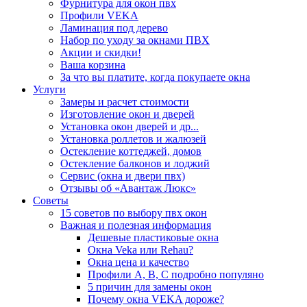
Фурнитура для окон пвх
Профили VEKA
Ламинация под дерево
Набор по уходу за окнами ПВХ
Акции и скидки!
Ваша корзина
За что вы платите, когда покупаете окна
Услуги
Замеры и расчет стоимости
Изготовление окон и дверей
Установка окон дверей и др...
Установка роллетов и жалюзей
Остекление коттеджей, домов
Остекление балконов и лоджий
Сервис (окна и двери пвх)
Отзывы об «Авантаж Люкс»
Советы
15 советов по выбору пвх окон
Важная и полезная информация
Дешевые пластиковые окна
Окна Veka или Rehau?
Окна цена и качество
Профили А, В, С подробно популяно
5 причин для замены окон
Почему окна VEKA дороже?