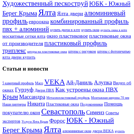
Художественный пескоструй
ЮБК - Южный
Ялта
алюминиевый
Берег Крыма
Ялта двери
профиль
комбинированный профиль
евроокна
пвх + алюминий
купить двери в ялте
купить окна
купить окна в ялте
окно пластиковое
пластиковые окна
москитные сетки ялта
пластиковый профиль
от производителя
триплекс
шторы с рисунком
шторы с фотопечатью
шторы на пластиковые окна
ялта двери купить
Статьи и новости
VEKA
Ай-Даниль
Алупка
Видео об
5 камерный профиль
Maco
Гурзуф
Как устроены окна ПВХ
окнах
Двери ПВХ
Крым
Массандра
Металлопластиковый профиль
Монтажная ширина 70 мм
Никита
Помощь
Пластиковые окна
Подоконники
Наши партнеры
Севастополь
Симеиз
покупателю окон
Советы
ЮБК - Южный
Форос
экспертов
Услуги Ялта Крым
Ялта
Берег Крыма
двери ВЕКА
алюминиевые окна
купить