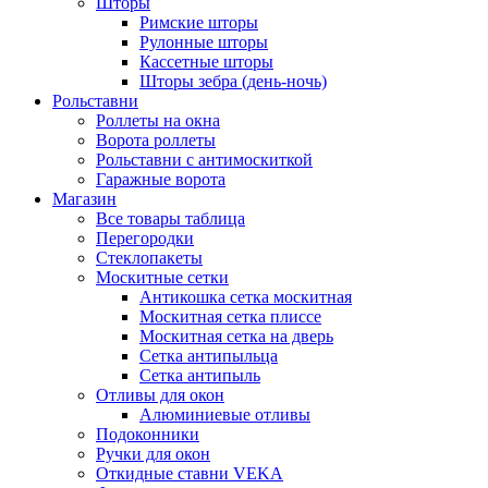
Шторы
Римские шторы
Рулонные шторы
Кассетные шторы
Шторы зебра (день-ночь)
Рольставни
Роллеты на окна
Ворота роллеты
Рольставни с антимоскиткой
Гаражные ворота
Магазин
Все товары таблица
Перегородки
Стеклопакеты
Москитные сетки
Антикошка сетка москитная
Москитная сетка плиссе
Москитная сетка на дверь
Сетка антипыльца
Сетка антипыль
Отливы для окон
Алюминиевые отливы
Подоконники
Ручки для окон
Откидные ставни VEKA