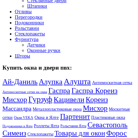
Стеклянные двери
Штапики
Отливы
Перегородки
Подоконники
Рольставни
Стеклопакеты
Фурнитура
Датчики
Оконные ручки
Шторы
Купить окна и двери пвх:
Алушта
Ай-Даниль
Алупка
Антимоскитная сетка
Гаспра Кореиз
Гаспра
Антимоскитные сетки на окна
Гурзуф
Мисхор
Кацивели
Кореиз
Мисхор
Массандра
Металлопластиковые окна
Москитные
Партенит
Окна в Ялте
сетки
Пластиковые окна
Окна VEKA
Севастополь
Роллеты Ялта
Рольставни Ялта
Подоконники в Ялте
Симеиз
Форос
Товары для окон
Стеклопакеты