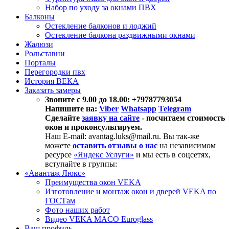
Набор по уходу за окнами ПВХ
Балконы
Остекление балконов и лоджий
Остекление балкона раздвижными окнами
Жалюзи
Рольставни
Порталы
Перегородки пвх
История ВЕКА
Заказать замеры
Звоните с 9.00 до 18.00: +79787793054
Напишите на:
Viber
Whatsapp
Telegram
Сделайте
заявку на сайте
- посчитаем стоимость
окон и проконсультируем.
Наш E-mail: avantag.luks@mail.ru. Вы так-же
можете
оставить отзывы о нас
на независимом
ресурсе
«Яндекс Услуги»
и мы есть в соцсетях,
вступайте в группы:
«Авантаж Люкс»
Преимущества окон VEKA
Изготовление и монтаж окон и дверей VEKA по
ГОСТам
Фото наших работ
Видео VEKA MACO Euroglass
Ваш профиль