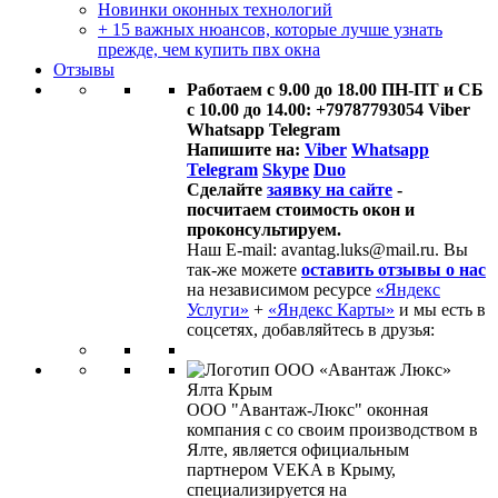
Новинки оконных технологий
+ 15 важных нюансов, которые лучше узнать
прежде, чем купить пвх окна
Отзывы
Работаем с 9.00 до 18.00 ПН-ПТ и СБ
с 10.00 до 14.00: +79787793054 Viber
Whatsapp Telegram
Напишите на:
Viber
Whatsapp
Telegram
Skype
Duo
Сделайте
заявку на сайте
-
посчитаем стоимость окон и
проконсультируем.
Наш E-mail: avantag.luks@mail.ru. Вы
так-же можете
оставить отзывы о нас
на независимом ресурсе
«Яндекс
Услуги»
+
«Яндекс Карты»
и мы есть в
соцсетях, добавляйтесь в друзья:
ООО "Авантаж-Люкс" оконная
компания с со своим производством в
Ялте, является официальным
партнером VEKA в Крыму,
специализируется на