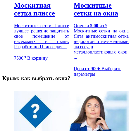
Москитная
Москитные
сетка плиссе
сетки на окна
Москитные сетки Плиссе
Оценка
5.00
из 5
лучшее решение защитить
Москитные сетки на окна
свое помещение от
Ялта: антимоскитная сетка
насекомых и пыли.
недорогой и незаменимый
Разработано Плиссе для ...
аксессуар
металлопластиковых окон.
...
7500
₽
В корзину
Цена от
900
₽
Выберите
параметры
Крым: как выбрать окна?