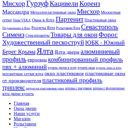
Гурзуф
Мисхор
Кацивели
Кореиз
Мисхор
Массандра
Металлопластиковые окна
Москитные
Партенит
Окна в Ялте
сетки
Пластиковые окна
Окна VEKA
Севастополь
Роллеты Ялта
Рольставни Ялта
Подоконники в Ялте
Симеиз
Форос
Товары для окон
Стеклопакеты
Художественный пескоструй
ЮБК - Южный
Ялта
алюминиевый
Берег Крыма
Ялта двери
профиль
комбинированный профиль
евроокна
пвх + алюминий
купить двери в ялте
купить окна
купить окна в ялте
окно пластиковое
пластиковые окна
москитные сетки ялта
пластиковый профиль
от производителя
триплекс
шторы с рисунком
шторы с фотопечатью
шторы на пластиковые окна
ялта двери купить
Главная
Окна двери
Наши услуги
Магазин
Рольставни