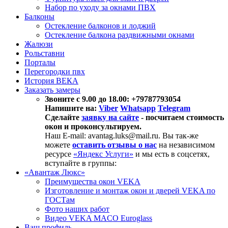
Набор по уходу за окнами ПВХ
Балконы
Остекление балконов и лоджий
Остекление балкона раздвижными окнами
Жалюзи
Рольставни
Порталы
Перегородки пвх
История ВЕКА
Заказать замеры
Звоните с 9.00 до 18.00: +79787793054
Напишите на:
Viber
Whatsapp
Telegram
Сделайте
заявку на сайте
- посчитаем стоимость
окон и проконсультируем.
Наш E-mail: avantag.luks@mail.ru. Вы так-же
можете
оставить отзывы о нас
на независимом
ресурсе
«Яндекс Услуги»
и мы есть в соцсетях,
вступайте в группы:
«Авантаж Люкс»
Преимущества окон VEKA
Изготовление и монтаж окон и дверей VEKA по
ГОСТам
Фото наших работ
Видео VEKA MACO Euroglass
Ваш профиль