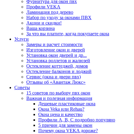
Фурнитура для окон пвх
Профили VEKA
Ламинация под дерево
Набор по уходу за окнами ПВХ
Акции и скидки!
Ваша корзина
За что вы платите, когда покупаете окна
Услуги
Замеры и расчет стоимости
Изготовление окон и дверей
Установка окон дверей и др...
Установка роллетов и жалюзей
Остекление коттеджей, домов
Остекление балконов и лоджий
Сервис (окна и двери пвх)
Отзывы об «Авантаж Люкс»
Советы
15 советов по выбору пвх окон
Важная и полезная информация
Дешевые пластиковые окна
Окна Veka или Rehau?
Окна цена и качество
Профили А, В, С подробно популяно
5 причин для замены окон
Почему окна VEKA дороже?