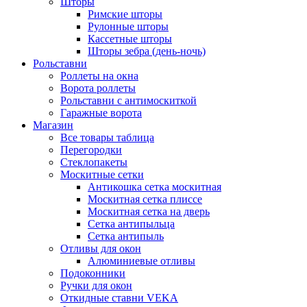
Шторы
Римские шторы
Рулонные шторы
Кассетные шторы
Шторы зебра (день-ночь)
Рольставни
Роллеты на окна
Ворота роллеты
Рольставни с антимоскиткой
Гаражные ворота
Магазин
Все товары таблица
Перегородки
Стеклопакеты
Москитные сетки
Антикошка сетка москитная
Москитная сетка плиссе
Москитная сетка на дверь
Сетка антипыльца
Сетка антипыль
Отливы для окон
Алюминиевые отливы
Подоконники
Ручки для окон
Откидные ставни VEKA