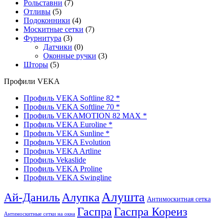
Рольставни
(7)
Отливы
(5)
Подоконники
(4)
Москитные сетки
(7)
Фурнитура
(3)
Датчики
(0)
Оконные ручки
(3)
Шторы
(5)
Профили VEKA
Профиль VEKA Softline 82 *
Профиль VEKA Softline 70 *
Профиль VEKAMOTION 82 MAX *
Профиль VEKA Euroline *
Профиль VEKA Sunline *
Профиль VEKA Evolution
Профиль VEKA Artline
Профиль Vekaslide
Профиль VEKA Proline
Профиль VEKA Swingline
Алушта
Ай-Даниль
Алупка
Антимоскитная сетка
Гаспра Кореиз
Гаспра
Антимоскитные сетки на окна