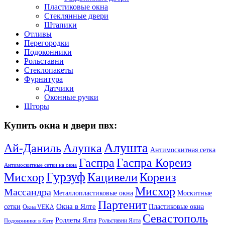
Пластиковые окна
Стеклянные двери
Штапики
Отливы
Перегородки
Подоконники
Рольставни
Стеклопакеты
Фурнитура
Датчики
Оконные ручки
Шторы
Купить окна и двери пвх:
Алушта
Ай-Даниль
Алупка
Антимоскитная сетка
Гаспра Кореиз
Гаспра
Антимоскитные сетки на окна
Гурзуф
Мисхор
Кацивели
Кореиз
Мисхор
Массандра
Металлопластиковые окна
Москитные
Партенит
Окна в Ялте
сетки
Пластиковые окна
Окна VEKA
Севастополь
Роллеты Ялта
Рольставни Ялта
Подоконники в Ялте