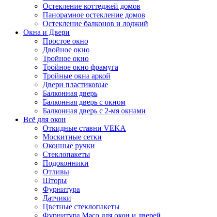
Остекление коттеджей домов
Панорамное остекление домов
Остекление балконов и лоджий
Окна и Двери
Простое окно
Двойное окно
Тройное окно
Тройное окно фрамуга
Тройные окна аркой
Двери пластиковые
Балконная дверь
Балконная дверь с окном
Балконная дверь с 2-мя окнами
Всё для окон
Откидные ставни VEKA
Москитные сетки
Оконные ручки
Стеклопакеты
Подоконники
Отливы
Шторы
Фурнитура
Датчики
Цветные стеклопакеты
Фурнитура Maco для окон и дверей