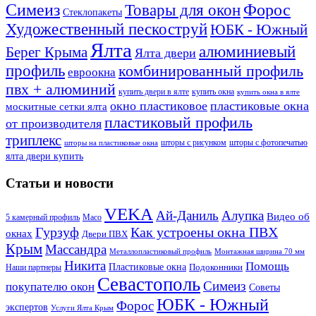
Симеиз
Форос
Товары для окон
Стеклопакеты
Художественный пескоструй
ЮБК - Южный
Ялта
алюминиевый
Берег Крыма
Ялта двери
профиль
комбинированный профиль
евроокна
пвх + алюминий
купить двери в ялте
купить окна
купить окна в ялте
окно пластиковое
пластиковые окна
москитные сетки ялта
пластиковый профиль
от производителя
триплекс
шторы с рисунком
шторы с фотопечатью
шторы на пластиковые окна
ялта двери купить
Статьи и новости
VEKA
Ай-Даниль
Алупка
Видео об
5 камерный профиль
Maco
Гурзуф
Как устроены окна ПВХ
окнах
Двери ПВХ
Крым
Массандра
Металлопластиковый профиль
Монтажная ширина 70 мм
Никита
Помощь
Пластиковые окна
Подоконники
Наши партнеры
Севастополь
Симеиз
покупателю окон
Советы
ЮБК - Южный
Форос
экспертов
Услуги Ялта Крым