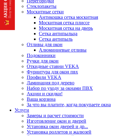
Перегородки
Стеклопакеты
Москитные сетки
Антикошка сетка москитная
Москитная сетка плиссе
Москитная сетка на дверь
Сетка антипыльца
Сетка антипыль
Отливы для окон
Алюминиевые отливы
Подоконники
Ручки для окон
Откидные ставни VEKA
Фурнитура для окон пвх
Профили VEKA
Ламинация под дерево
Набор по уходу за окнами ПВХ
Акции и скидки!
Ваша корзина
За что вы платите, когда покупаете окна
Услуги
Замеры и расчет стоимости
Изготовление окон и дверей
Установка окон дверей и др...
Установка роллетов и жалюзей