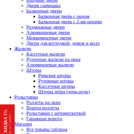
Входные двери
Двери гармошка
Балконные двери
Балконная дверь с окном
Балконная дверь с 2-мя окнами
Раздвижные двери
Алюминиевые двери
Межкомнатные двери
Двери для коттеджей, домов и вилл
Жалюзи
Кассетные жалюзи
Рулонные жалюзи на окна
Алюминиевые жалюзи
Шторы
Римские шторы
Рулонные шторы
Кассетные шторы
Шторы зебра (день-ночь)
Рольставни
Роллеты на окна
Ворота роллеты
АКЦИЯ СКИДКА 5%
Рольставни с антимоскиткой
Получи скидку за 5 минут
Гаражные ворота
Магазин
Все товары таблица