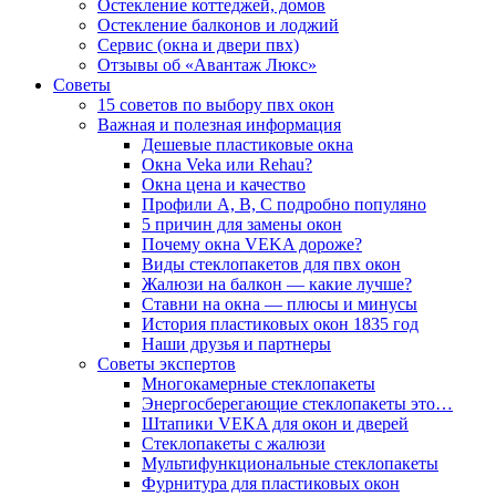
Остекление коттеджей, домов
Остекление балконов и лоджий
Сервис (окна и двери пвх)
Отзывы об «Авантаж Люкс»
Советы
15 советов по выбору пвх окон
Важная и полезная информация
Дешевые пластиковые окна
Окна Veka или Rehau?
Окна цена и качество
Профили А, В, С подробно популяно
5 причин для замены окон
Почему окна VEKA дороже?
Виды стеклопакетов для пвх окон
Жалюзи на балкон — какие лучше?
Ставни на окна — плюсы и минусы
История пластиковых окон 1835 год
Наши друзья и партнеры
Советы экспертов
Многокамерные стеклопакеты
Энергосберегающие стеклопакеты это…
Штапики VEKA для окон и дверей
Стеклопакеты с жалюзи
Мультифункциональные стеклопакеты
Фурнитура для пластиковых окон