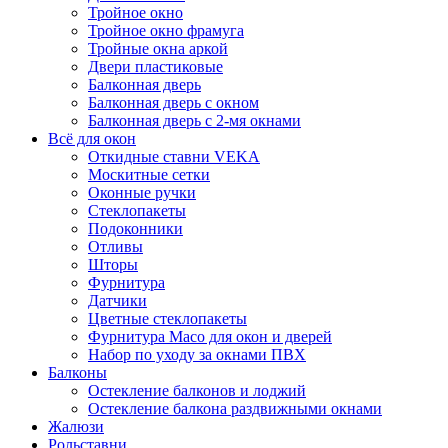
Тройное окно
Тройное окно фрамуга
Тройные окна аркой
Двери пластиковые
Балконная дверь
Балконная дверь с окном
Балконная дверь с 2-мя окнами
Всё для окон
Откидные ставни VEKA
Москитные сетки
Оконные ручки
Стеклопакеты
Подоконники
Отливы
Шторы
Фурнитура
Датчики
Цветные стеклопакеты
Фурнитура Maco для окон и дверей
Набор по уходу за окнами ПВХ
Балконы
Остекление балконов и лоджий
Остекление балкона раздвижными окнами
Жалюзи
Рольставни