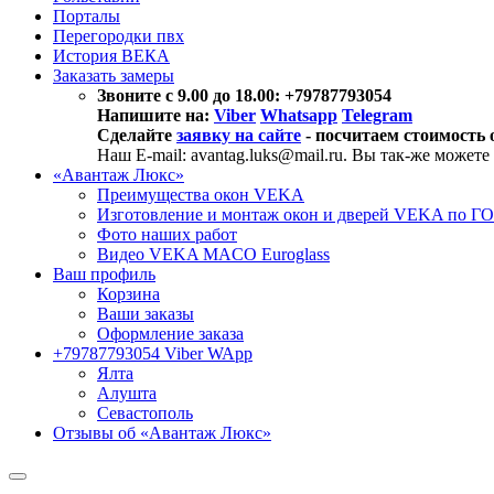
Порталы
Перегородки пвх
История ВЕКА
Заказать замеры
Звоните с 9.00 до 18.00: +79787793054
Напишите на:
Viber
Whatsapp
Telegram
Сделайте
заявку на сайте
- посчитаем стоимость 
Наш E-mail: avantag.luks@mail.ru. Вы так-же можете
«Авантаж Люкс»
Преимущества окон VEKA
Изготовление и монтаж окон и дверей VEKA по Г
Фото наших работ
Видео VEKA MACO Euroglass
Ваш профиль
Корзина
Ваши заказы
Оформление заказа
+79787793054 Viber WApp
Ялта
Алушта
Севастополь
Отзывы об «Авантаж Люкс»