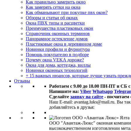
Как правильно замерить окно
Как замерять сетки на окна
Как обманывают при покупке пвх окон?
Обзоры и статьи об окнах
Окна ПВХ типы и расцветки
Преимущества пластиковых окон
Справочник оконных терминов
Панорамное остекление домов
Пластиковые окна в деревянном доме
Новинки профили и фурнитура
Помощь покупателю в подборе
Почему окна VEKA дороже?
Окна для дома, коттеджа, виллы
Новинки оконных технологий
+ 15 важных нюансов, которые лучше узнать прежде
Отзывы
Работаем с 9.00 до 18.00 ПН-ПТ и СБ с
Напишите на:
Viber
Whatsapp
Telegra
Сделайте
заявку на сайте
- посчитаем 
Наш E-mail: avantag.luks@mail.ru. Вы т
добавляйтесь в друзья:
ООО "Авантаж-Люкс" оконная компания 
высококачественном изготовлении метал