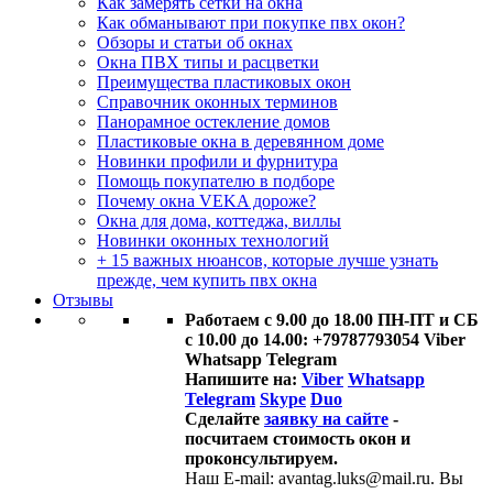
Как замерять сетки на окна
Как обманывают при покупке пвх окон?
Обзоры и статьи об окнах
Окна ПВХ типы и расцветки
Преимущества пластиковых окон
Справочник оконных терминов
Панорамное остекление домов
Пластиковые окна в деревянном доме
Новинки профили и фурнитура
Помощь покупателю в подборе
Почему окна VEKA дороже?
Окна для дома, коттеджа, виллы
Новинки оконных технологий
+ 15 важных нюансов, которые лучше узнать
прежде, чем купить пвх окна
Отзывы
Работаем с 9.00 до 18.00 ПН-ПТ и СБ
с 10.00 до 14.00: +79787793054 Viber
Whatsapp Telegram
Напишите на:
Viber
Whatsapp
Telegram
Skype
Duo
Сделайте
заявку на сайте
-
посчитаем стоимость окон и
проконсультируем.
Наш E-mail: avantag.luks@mail.ru. Вы