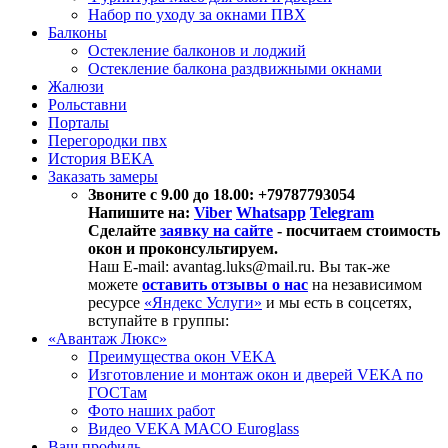
Набор по уходу за окнами ПВХ
Балконы
Остекление балконов и лоджий
Остекление балкона раздвижными окнами
Жалюзи
Рольставни
Порталы
Перегородки пвх
История ВЕКА
Заказать замеры
Звоните с 9.00 до 18.00: +79787793054
Напишите на:
Viber
Whatsapp
Telegram
Сделайте
заявку на сайте
- посчитаем стоимость
окон и проконсультируем.
Наш E-mail: avantag.luks@mail.ru. Вы так-же
можете
оставить отзывы о нас
на независимом
ресурсе
«Яндекс Услуги»
и мы есть в соцсетях,
вступайте в группы:
«Авантаж Люкс»
Преимущества окон VEKA
Изготовление и монтаж окон и дверей VEKA по
ГОСТам
Фото наших работ
Видео VEKA MACO Euroglass
Ваш профиль