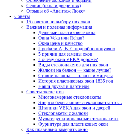
Остекление балконов и лоджий
Сервис (окна и двери пвх)
Отзывы об «Авантаж Люкс»
Советы
15 советов по выбору пвх окон
Важная и полезная информация
Дешевые пластиковые окна
Окна Veka или Rehau?
Окна цена и качество
Профили А, В, С подробно популяно
5 причин для замены окон
Почему окна VEKA дороже?
Виды стеклопакетов для пвх окон
Жалюзи на балкон — какие лучше?
Ставни на окна — плюсы и минусы
История пластиковых окон 1835 год
Наши друзья и партнеры
Советы экспертов
Многокамерные стеклопакеты
Энергосберегающие стеклопакеты это…
Штапики VEKA для окон и дверей
Стеклопакеты с жалюзи
Мультифункциональные стеклопакеты
Фурнитура для пластиковых окон
Как правильно замерить окно