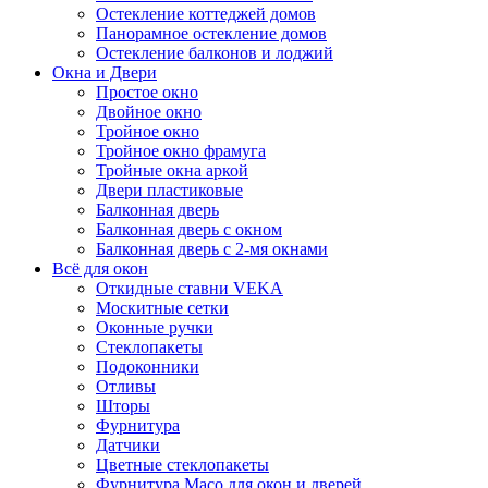
Остекление коттеджей домов
Панорамное остекление домов
Остекление балконов и лоджий
Окна и Двери
Простое окно
Двойное окно
Тройное окно
Тройное окно фрамуга
Тройные окна аркой
Двери пластиковые
Балконная дверь
Балконная дверь с окном
Балконная дверь с 2-мя окнами
Всё для окон
Откидные ставни VEKA
Москитные сетки
Оконные ручки
Стеклопакеты
Подоконники
Отливы
Шторы
Фурнитура
Датчики
Цветные стеклопакеты
Фурнитура Maco для окон и дверей