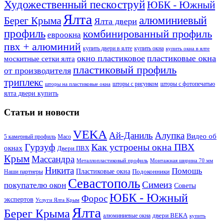
Художественный пескоструй
ЮБК - Южный
Ялта
алюминиевый
Берег Крыма
Ялта двери
профиль
комбинированный профиль
евроокна
пвх + алюминий
купить двери в ялте
купить окна
купить окна в ялте
окно пластиковое
пластиковые окна
москитные сетки ялта
пластиковый профиль
от производителя
триплекс
шторы с рисунком
шторы с фотопечатью
шторы на пластиковые окна
ялта двери купить
Статьи и новости
VEKA
Ай-Даниль
Алупка
Видео об
5 камерный профиль
Maco
Гурзуф
Как устроены окна ПВХ
окнах
Двери ПВХ
Крым
Массандра
Металлопластиковый профиль
Монтажная ширина 70 мм
Никита
Помощь
Пластиковые окна
Подоконники
Наши партнеры
Севастополь
Симеиз
покупателю окон
Советы
ЮБК - Южный
Форос
экспертов
Услуги Ялта Крым
Ялта
Берег Крыма
двери ВЕКА
алюминиевые окна
купить