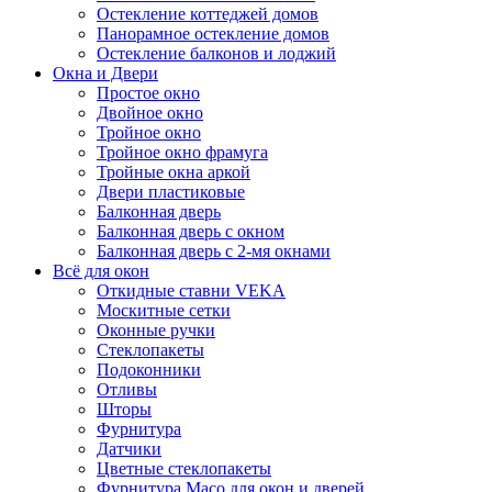
Остекление коттеджей домов
Панорамное остекление домов
Остекление балконов и лоджий
Окна и Двери
Простое окно
Двойное окно
Тройное окно
Тройное окно фрамуга
Тройные окна аркой
Двери пластиковые
Балконная дверь
Балконная дверь с окном
Балконная дверь с 2-мя окнами
Всё для окон
Откидные ставни VEKA
Москитные сетки
Оконные ручки
Стеклопакеты
Подоконники
Отливы
Шторы
Фурнитура
Датчики
Цветные стеклопакеты
Фурнитура Maco для окон и дверей