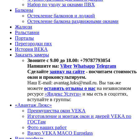
Набор по уходу за окнами ПВХ
Балконы
Остекление балконов и лоджий
Остекление балкона раздвижными окнами
Жалюзи
Рольставни
Порталы
Перегородки пвх
История ВЕКА
Заказать замеры
Звоните с 9.00 до 18.00: +79787793054
Напишите на:
Viber
Whatsapp
Telegram
Сделайте
заявку на сайте
- посчитаем стоимость
окон и проконсультируем.
Наш E-mail: avantag.luks@mail.ru. Вы так-же
можете
оставить отзывы о нас
на независимом
ресурсе
«Яндекс Услуги»
и мы есть в соцсетях,
вступайте в группы:
«Авантаж Люкс»
Преимущества окон VEKA
Изготовление и монтаж окон и дверей VEKA по
ГОСТам
Фото наших работ
Видео VEKA MACO Euroglass
Ваш профиль