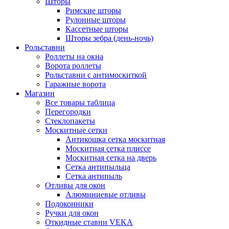
Шторы
Римские шторы
Рулонные шторы
Кассетные шторы
Шторы зебра (день-ночь)
Рольставни
Роллеты на окна
Ворота роллеты
Рольставни с антимоскиткой
Гаражные ворота
Магазин
Все товары таблица
Перегородки
Стеклопакеты
Москитные сетки
Антикошка сетка москитная
Москитная сетка плиссе
Москитная сетка на дверь
Сетка антипыльца
Сетка антипыль
Отливы для окон
Алюминиевые отливы
Подоконники
Ручки для окон
Откидные ставни VEKA