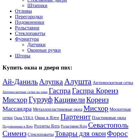
Штапики
Отливы
Перегородки
Подоконники
Рольставни
Стеклопакеты
Фурнитура
Датчики
Оконные ручки
Шторы
Купить окна и двери пвх:
Алушта
Ай-Даниль
Алупка
Антимоскитная сетка
Гаспра Кореиз
Гаспра
Антимоскитные сетки на окна
Гурзуф
Мисхор
Кацивели
Кореиз
Мисхор
Массандра
Металлопластиковые окна
Москитные
Партенит
Окна в Ялте
сетки
Пластиковые окна
Окна VEKA
Севастополь
Роллеты Ялта
Рольставни Ялта
Подоконники в Ялте
Симеиз
Форос
Товары для окон
Стеклопакеты