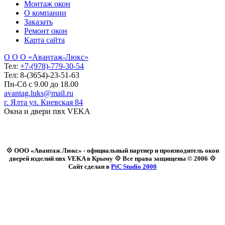
Монтаж окон
О компании
Заказать
Ремонт окон
Карта сайта
О О О «Авантаж-Люкс»
Тел:
+7-(978)-779-30-54
Тел: 8-(3654)-23-51-63
Пн-Сб с 9.00 до 18.00
avantag.luks@mail.ru
г. Ялта ул. Киевская 84
Окна и двери пвх VEKA
💠 ООО «Авантаж Люкс» - официальный партнер и производитель окон
дверей изделий пвх VEKA в Крыму 💠 Все права защищены © 2006 💠
Сайт сделан в
PiC Studio 2000