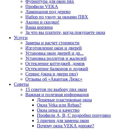
Фурнитура для окон пвх
Профили VEKA
Ламинация под дерево
Набор по уходу за окнами ПВХ
Акции и скидки!
Ваша корзина
За что вы платите, когда покупаете окна
Услуги
Замеры и расчет стоимости
Изготовление окон и дверей
Установка окон дверей и др...
Установка роллетов и жалюзей
Остекление коттеджей, домов
Остекление балконов и лоджий
Сервис (окна и двери пвх)
Отзывы об «Авантаж Люкс»
Советы
15 советов по выбору пвх окон
Важная и полезная информация
Дешевые пластиковые окна
Окна Veka или Rehau?
Окна цена и качество
Профили А, В, С подробно популяно
5 причин для замены окон
Почему окна VEKA дороже?