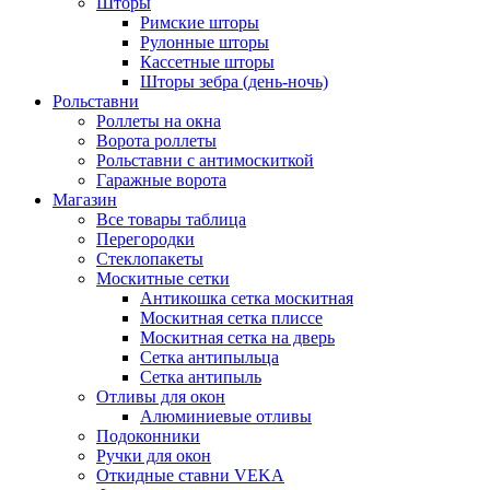
Шторы
Римские шторы
Рулонные шторы
Кассетные шторы
Шторы зебра (день-ночь)
Рольставни
Роллеты на окна
Ворота роллеты
Рольставни с антимоскиткой
Гаражные ворота
Магазин
Все товары таблица
Перегородки
Стеклопакеты
Москитные сетки
Антикошка сетка москитная
Москитная сетка плиссе
Москитная сетка на дверь
Сетка антипыльца
Сетка антипыль
Отливы для окон
Алюминиевые отливы
Подоконники
Ручки для окон
Откидные ставни VEKA