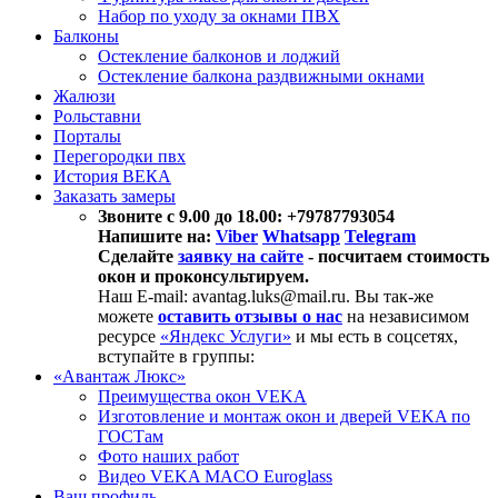
Набор по уходу за окнами ПВХ
Балконы
Остекление балконов и лоджий
Остекление балкона раздвижными окнами
Жалюзи
Рольставни
Порталы
Перегородки пвх
История ВЕКА
Заказать замеры
Звоните с 9.00 до 18.00: +79787793054
Напишите на:
Viber
Whatsapp
Telegram
Сделайте
заявку на сайте
- посчитаем стоимость
окон и проконсультируем.
Наш E-mail: avantag.luks@mail.ru. Вы так-же
можете
оставить отзывы о нас
на независимом
ресурсе
«Яндекс Услуги»
и мы есть в соцсетях,
вступайте в группы:
«Авантаж Люкс»
Преимущества окон VEKA
Изготовление и монтаж окон и дверей VEKA по
ГОСТам
Фото наших работ
Видео VEKA MACO Euroglass
Ваш профиль