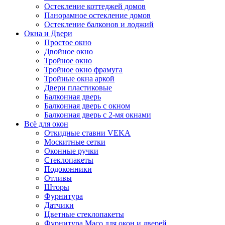
Остекление коттеджей домов
Панорамное остекление домов
Остекление балконов и лоджий
Окна и Двери
Простое окно
Двойное окно
Тройное окно
Тройное окно фрамуга
Тройные окна аркой
Двери пластиковые
Балконная дверь
Балконная дверь с окном
Балконная дверь с 2-мя окнами
Всё для окон
Откидные ставни VEKA
Москитные сетки
Оконные ручки
Стеклопакеты
Подоконники
Отливы
Шторы
Фурнитура
Датчики
Цветные стеклопакеты
Фурнитура Maco для окон и дверей