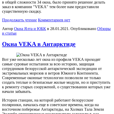
в общей сложности 34 окна, было принято решение делать
заказ в компании "VEKA" тем более нам предоставили
существенную скидку.
Продолжить чтение
Комментариев нет
Автор
Окна Ялта и ЮБК
в
28.01.2021
. Опубликовано
Обзоры
и статьи
Окна VEKA в Антарктиде
Вот уже несколько лет окна из профиля VEKA проходят
самые суровые испытания за всю историю, защищая
сотрудников белорусской антарктической экспедиции от
экстремальных морозов и ветров Южного Континента.
Современные оконные технологии позволили не только
создать теплые и безопасные жилые модули, но и приступить
к ремонту старых сооружений, о существовании которых уже
начали забывать.
История станции, на которой работают белорусские
полярники, началась еще в советские времена, когда на
восточном побережье Антарктиды, на Холмах Тала Земли
Эндерби отечественные исследователи заложили т. наз.