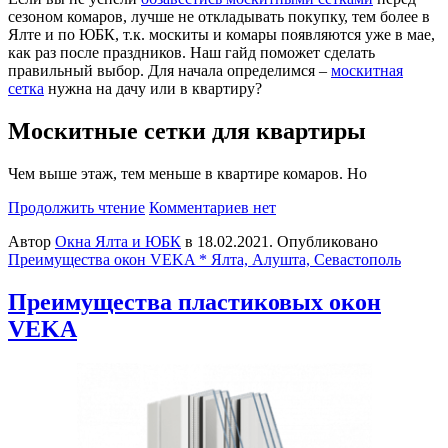
сезоном комаров, лучше не откладывать покупку, тем более в
Ялте и по ЮБК, т.к. москиты и комары появляются уже в мае,
как раз после праздников. Наш гайд поможет сделать
правильный выбор. Для начала определимся –
москитная
сетка
нужна на дачу или в квартиру?
Москитные сетки для квартиры
Чем выше этаж, тем меньше в квартире комаров. Но
Продолжить чтение
Комментариев нет
Автор
Окна Ялта и ЮБК
в
18.02.2021
. Опубликовано
Преимущества окон VEKA * Ялта, Алушта, Севастополь
Преимущества пластиковых окон
VEKA