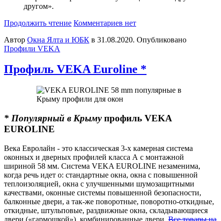
другом».
Продолжить чтение
Комментариев нет
Автор
Окна Ялта и ЮБК
в
31.08.2020
. Опубликовано
Профили VEKA
Профиль VEKA Euroline *
* Популярный в Крыму
профиль VEKA
EUROLINE
Века Евролайн - это классическая 3-х камерная система
оконных и дверных профилей класса А с монтажной
шириной 58 мм. Система VEKA EUROLINE незаменима,
когда речь идет о: стандартные окна, окна с повышенной
теплоизоляцией, окна с улучшенными шумозащитными
качествами, оконные системы повышенной безопасности,
балконные двери, а так-же поворотные, поворотно-откидные,
откидные, штульповые, раздвижные окна, складывающиеся
двери («гармошкой»), комбинированные двери.
Все товары на