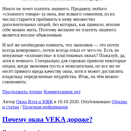
Никто не хочет платить лишнего. Продавец любого
«сложного товара» (а окна, вне всякого сомнения, из их
числа) старается прибавить к нему множество
дополнительных опций, без которых, как правило, вполне
себе можно жить. Поэтому желание не платить лишнего
является вполне объяснимым.
И всё же необходимо помнить, что экономия — это почти
всегда компромисс, почти всегда отказ от чего-то. Есть ли
ненужные «излишества» в пластиковых окнах? Пожалуй, да,
хотя и немного. Специально для горожан привели некоторые
опции, когда экономия пусть и нежелательна, но все же не
несёт прямого вреда качеству окна, хотя и может доставлять
владельцу определенные неудобства. Итак, на чём можно
сэкономить:
Продолжить чтение
Комментариев нет
Автор
Окна Ялта и ЮБК
в
10.10.2020
. Опубликовано
Обзоры
и статьи
/
Полезная информация
Почему окна VEKA дороже?