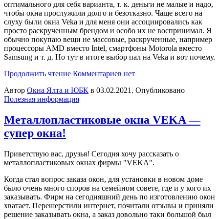
оптимального для себя варианта, т. к. деньги не малые и надо,
чтобы окна прослужили долго и безотказно. Чаще всего на
слуху были окна Veka и для меня они ассоциировались как
просто раскрученным брендом и особо их не воспринимал. Я
обычно покупаю вещи не массовые, раскрученные, например
процессоры AMD вместо Intel, смартфоны Motorola вместо
Samsung и т. д. Но тут в итоге выбор пал на Veka и вот почему.
Продолжить чтение
Комментариев нет
Автор
Окна Ялта и ЮБК
в
03.02.2021
. Опубликовано
Полезная информация
Металлопластиковые окна VEKA —
супер окна!
Приветствую вас, друзья! Сегодня хочу рассказать о
металлопластиковых окнах фирмы "VEKA".
Когда стал вопрос заказа окон, для установки в новом доме
было очень много споров на семейном совете, где и у кого их
заказывать. Фирм на сегодняшний день по изготовлению окон
хватает. Перешерстили интернет, почитали отзывы и приняли
решение заказывать окна, а заказ довольно таки большой был