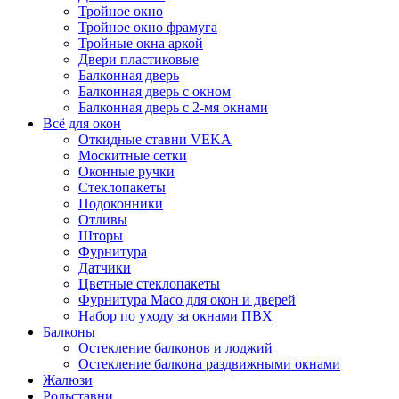
Тройное окно
Тройное окно фрамуга
Тройные окна аркой
Двери пластиковые
Балконная дверь
Балконная дверь с окном
Балконная дверь с 2-мя окнами
Всё для окон
Откидные ставни VEKA
Москитные сетки
Оконные ручки
Стеклопакеты
Подоконники
Отливы
Шторы
Фурнитура
Датчики
Цветные стеклопакеты
Фурнитура Maco для окон и дверей
Набор по уходу за окнами ПВХ
Балконы
Остекление балконов и лоджий
Остекление балкона раздвижными окнами
Жалюзи
Рольставни