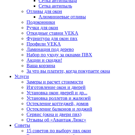
Сетка антипыльца
Сетка антипыль
Отливы для окон
Алюминиевые отливы
Подоконники
Ручки для окон
Откидные ставни VEKA
Фурнитура для окон пвх
Профили VEKA
Ламинация под дерево
Набор по уходу за окнами ПВХ
Акции и скидки!
Ваша корзина
За что вы платите, когда покупаете окна
Услуги
Замеры и расчет стоимости
Изготовление окон и дверей
Установка окон дверей и др...
Установка роллетов и жалюзей
Остекление коттеджей, домов
Остекление балконов и лоджий
Сервис (окна и двери пвх)
Отзывы об «Авантаж Люкс»
Советы
15 советов по выбору пвх окон