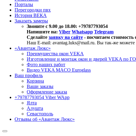
Порталы
Перегородки пвх
История ВЕКА
Заказать замеры
Звоните с 9.00 до 18.00: +79787793054
Напишите на:
Viber
Whatsapp
Telegram
Сделайте
заявку на сайте
- посчитаем стоимость 
Наш E-mail: avantag.luks@mail.ru. Вы так-же можете
«Авантаж Люкс»
Преимущества окон VEKA
Изготовление и монтаж окон и дверей VEKA по Г
Фото наших работ
Видео VEKA MACO Euroglass
Ваш профиль
Корзина
Ваши заказы
Оформление заказа
+79787793054 Viber WApp
Ялта
Алушта
Севастополь
Отзывы об «Авантаж Люкс»