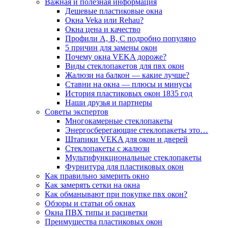
Важная и полезная информация
Дешевые пластиковые окна
Окна Veka или Rehau?
Окна цена и качество
Профили А, В, С подробно популяно
5 причин для замены окон
Почему окна VEKA дороже?
Виды стеклопакетов для пвх окон
Жалюзи на балкон — какие лучше?
Ставни на окна — плюсы и минусы
История пластиковых окон 1835 год
Наши друзья и партнеры
Советы экспертов
Многокамерные стеклопакеты
Энергосберегающие стеклопакеты это…
Штапики VEKA для окон и дверей
Стеклопакеты с жалюзи
Мультифункциональные стеклопакеты
Фурнитура для пластиковых окон
Как правильно замерить окно
Как замерять сетки на окна
Как обманывают при покупке пвх окон?
Обзоры и статьи об окнах
Окна ПВХ типы и расцветки
Преимущества пластиковых окон