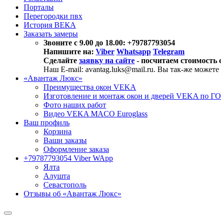
Порталы
Перегородки пвх
История ВЕКА
Заказать замеры
Звоните с 9.00 до 18.00: +79787793054
Напишите на:
Viber
Whatsapp
Telegram
Сделайте
заявку на сайте
- посчитаем стоимость 
Наш E-mail: avantag.luks@mail.ru. Вы так-же можете
«Авантаж Люкс»
Преимущества окон VEKA
Изготовление и монтаж окон и дверей VEKA по Г
Фото наших работ
Видео VEKA MACO Euroglass
Ваш профиль
Корзина
Ваши заказы
Оформление заказа
+79787793054 Viber WApp
Ялта
Алушта
Севастополь
Отзывы об «Авантаж Люкс»