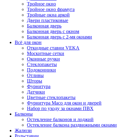
Тройное окно
Тройное окно фрамуга
Тройные окна аркой
Двери пластиковые
Балконная дверь
Балконная дверь с окном
Балконная дверь с 2-мя окнами
Всё для окон
Откидные ставни VEKA
Москитные сетки
Оконные ручки
Стеклопакеты
Подоконники
Отливы
Шторы
Фурнитура
Датчики
Цветные стеклопакеты
Фурнитура Maco для окон и дверей
Набор по уходу за окнами ПВХ
Балконы
Остекление балконов и лоджий
Остекление балкона раздвижными окнами
Жалюзи
Рольставни