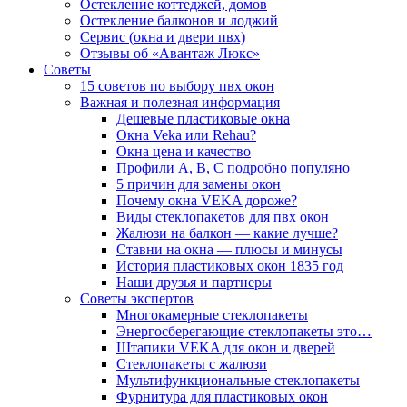
Остекление коттеджей, домов
Остекление балконов и лоджий
Сервис (окна и двери пвх)
Отзывы об «Авантаж Люкс»
Советы
15 советов по выбору пвх окон
Важная и полезная информация
Дешевые пластиковые окна
Окна Veka или Rehau?
Окна цена и качество
Профили А, В, С подробно популяно
5 причин для замены окон
Почему окна VEKA дороже?
Виды стеклопакетов для пвх окон
Жалюзи на балкон — какие лучше?
Ставни на окна — плюсы и минусы
История пластиковых окон 1835 год
Наши друзья и партнеры
Советы экспертов
Многокамерные стеклопакеты
Энергосберегающие стеклопакеты это…
Штапики VEKA для окон и дверей
Стеклопакеты с жалюзи
Мультифункциональные стеклопакеты
Фурнитура для пластиковых окон