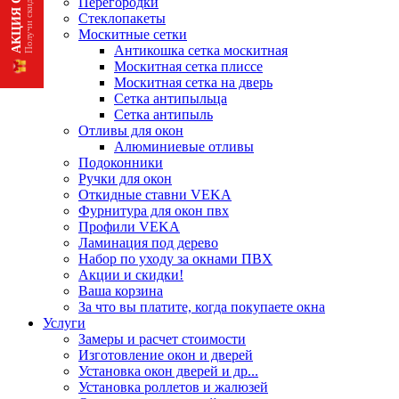
Перегородки
Стеклопакеты
Москитные сетки
Антикошка сетка москитная
Москитная сетка плиссе
Москитная сетка на дверь
Сетка антипыльца
Сетка антипыль
Отливы для окон
Алюминиевые отливы
Подоконники
Ручки для окон
Откидные ставни VEKA
Фурнитура для окон пвх
Профили VEKA
Ламинация под дерево
Набор по уходу за окнами ПВХ
Акции и скидки!
Ваша корзина
За что вы платите, когда покупаете окна
Услуги
Замеры и расчет стоимости
Изготовление окон и дверей
Установка окон дверей и др...
Установка роллетов и жалюзей