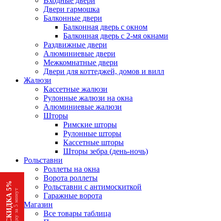
Входные двери
Двери гармошка
Балконные двери
Балконная дверь с окном
Балконная дверь с 2-мя окнами
Раздвижные двери
Алюминиевые двери
Межкомнатные двери
Двери для коттеджей, домов и вилл
Жалюзи
Кассетные жалюзи
Рулонные жалюзи на окна
Алюминиевые жалюзи
Шторы
Римские шторы
Рулонные шторы
Кассетные шторы
Шторы зебра (день-ночь)
Рольставни
Роллеты на окна
Ворота роллеты
АКЦИЯ СКИДКА 5%
Рольставни с антимоскиткой
Получи скидку за 5 минут
Гаражные ворота
Магазин
Все товары таблица