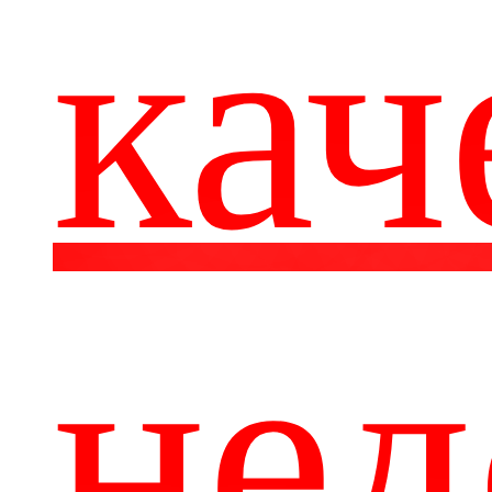
кач
нед