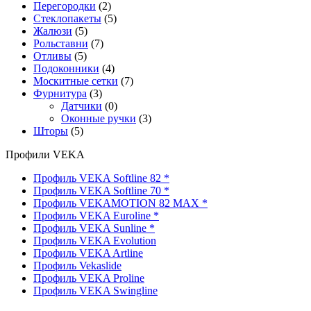
Перегородки
(2)
Стеклопакеты
(5)
Жалюзи
(5)
Рольставни
(7)
Отливы
(5)
Подоконники
(4)
Москитные сетки
(7)
Фурнитура
(3)
Датчики
(0)
Оконные ручки
(3)
Шторы
(5)
Профили VEKA
Профиль VEKA Softline 82 *
Профиль VEKA Softline 70 *
Профиль VEKAMOTION 82 MAX *
Профиль VEKA Euroline *
Профиль VEKA Sunline *
Профиль VEKA Evolution
Профиль VEKA Artline
Профиль Vekaslide
Профиль VEKA Proline
Профиль VEKA Swingline