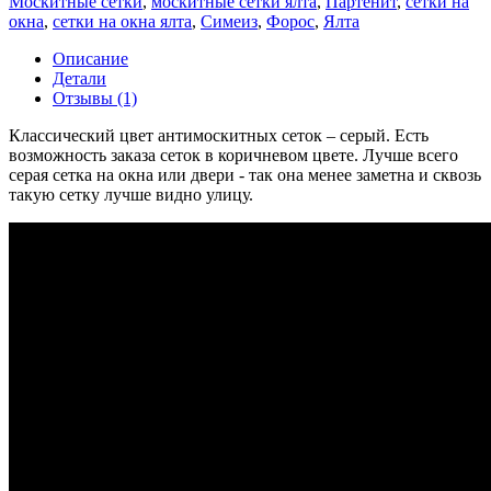
Москитные сетки
,
москитные сетки ялта
,
Партенит
,
сетки на
окна
,
сетки на окна ялта
,
Симеиз
,
Форос
,
Ялта
Описание
Детали
Отзывы (1)
Классический цвет антимоскитных сеток – серый. Есть
возможность заказа сеток в коричневом цвете. Лучше всего
серая сетка на окна или двери - так она менее заметна и сквозь
такую сетку лучше видно улицу.