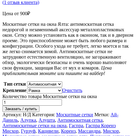
(
1
отзыв клиента)
Цена от
900
₽
Москитные сетки на окна Ялта: антимоскитная сетка
недорогой и незаменимый аксессуар металлопластиковых
окон. Сетку можно установить как в оконном, так и в дверном
проеме. Это приспособление может быть любого размера и
конфигурации. Особого ухода не требует, легко моется и так
же легко снимается зимой. Антимоскитные сетки не
затрудняют естественную вентиляцию, не загораживают
обзор, экологически безопасны и очень хорошо выполняют
свои функции, защищая Вас от мух и комаров.
Цена
приблизительная звоните или пишите на вайбер!
Тип сетки
Крепление
Очистить
Количество товара Москитные сетки на окна
Заказать / купить
Артикул:
Н/Д
Категория:
Москитные сетки
Метки:
Ай-
Даниль
,
Алупка
,
Алушта
,
Антимоскитная сетка
,
Антимоскитные сетки на окна
,
Гаспра
,
Гаспра Кореиз
Мисхор
,
Гурзуф
,
Кацивели
,
Кореиз
,
Массандра
,
Мисхор
,