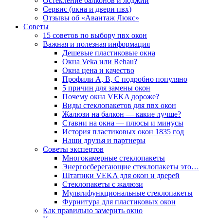
Остекление балконов и лоджий
Сервис (окна и двери пвх)
Отзывы об «Авантаж Люкс»
Советы
15 советов по выбору пвх окон
Важная и полезная информация
Дешевые пластиковые окна
Окна Veka или Rehau?
Окна цена и качество
Профили А, В, С подробно популяно
5 причин для замены окон
Почему окна VEKA дороже?
Виды стеклопакетов для пвх окон
Жалюзи на балкон — какие лучше?
Ставни на окна — плюсы и минусы
История пластиковых окон 1835 год
Наши друзья и партнеры
Советы экспертов
Многокамерные стеклопакеты
Энергосберегающие стеклопакеты это…
Штапики VEKA для окон и дверей
Стеклопакеты с жалюзи
Мультифункциональные стеклопакеты
Фурнитура для пластиковых окон
Как правильно замерить окно