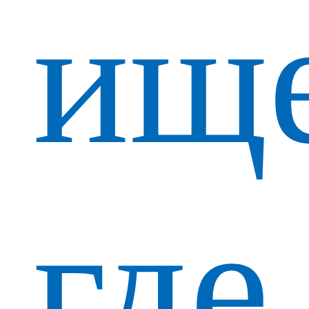
ищ
где