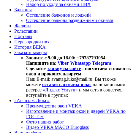
Набор по уходу за окнами ПВХ
Балконы
Остекление балконов и лоджий
Остекление балкона раздвижными окнами
Жалюзи
Рольставни
Порталы
Перегородки пвх
История ВЕКА
Заказать замеры
Звоните с 9.00 до 18.00: +79787793054
Напишите на:
Viber
Whatsapp
Telegram
Сделайте
заявку на сайте
- посчитаем стоимость
окон и проконсультируем.
Наш E-mail: avantag.luks@mail.ru. Вы так-же
можете
оставить отзывы о нас
на независимом
ресурсе
«Яндекс Услуги»
и мы есть в соцсетях,
вступайте в группы:
«Авантаж Люкс»
Преимущества окон VEKA
Изготовление и монтаж окон и дверей VEKA по
ГОСТам
Фото наших работ
Видео VEKA MACO Euroglass
Ваш профиль