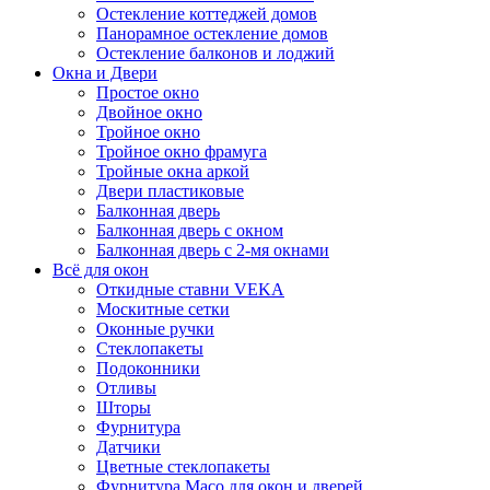
Остекление коттеджей домов
Панорамное остекление домов
Остекление балконов и лоджий
Окна и Двери
Простое окно
Двойное окно
Тройное окно
Тройное окно фрамуга
Тройные окна аркой
Двери пластиковые
Балконная дверь
Балконная дверь с окном
Балконная дверь с 2-мя окнами
Всё для окон
Откидные ставни VEKA
Москитные сетки
Оконные ручки
Стеклопакеты
Подоконники
Отливы
Шторы
Фурнитура
Датчики
Цветные стеклопакеты
Фурнитура Maco для окон и дверей