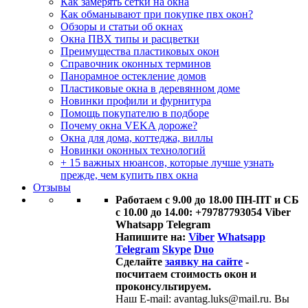
Как замерять сетки на окна
Как обманывают при покупке пвх окон?
Обзоры и статьи об окнах
Окна ПВХ типы и расцветки
Преимущества пластиковых окон
Справочник оконных терминов
Панорамное остекление домов
Пластиковые окна в деревянном доме
Новинки профили и фурнитура
Помощь покупателю в подборе
Почему окна VEKA дороже?
Окна для дома, коттеджа, виллы
Новинки оконных технологий
+ 15 важных нюансов, которые лучше узнать
прежде, чем купить пвх окна
Отзывы
Работаем с 9.00 до 18.00 ПН-ПТ и СБ
с 10.00 до 14.00: +79787793054 Viber
Whatsapp Telegram
Напишите на:
Viber
Whatsapp
Telegram
Skype
Duo
Сделайте
заявку на сайте
-
посчитаем стоимость окон и
проконсультируем.
Наш E-mail: avantag.luks@mail.ru. Вы