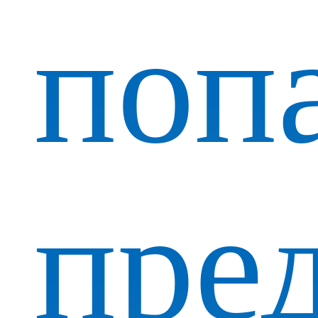
поп
пре