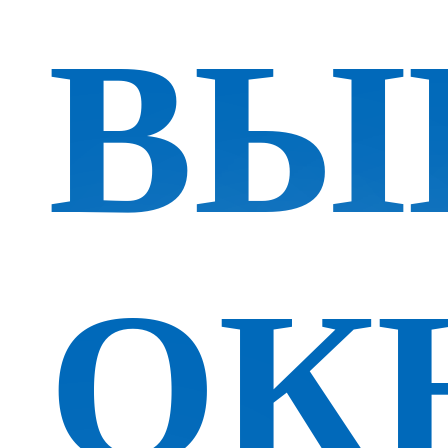
ВЫ
ОК