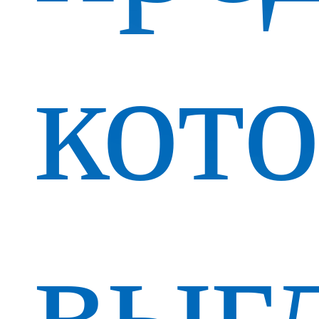
кот
выг