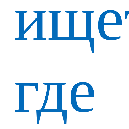
ище
где