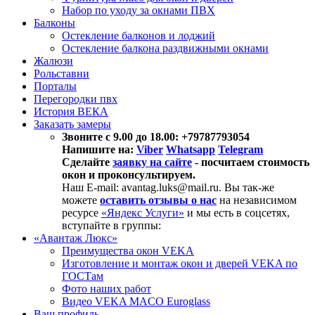
Набор по уходу за окнами ПВХ
Балконы
Остекление балконов и лоджий
Остекление балкона раздвижными окнами
Жалюзи
Рольставни
Порталы
Перегородки пвх
История ВЕКА
Заказать замеры
Звоните с 9.00 до 18.00: +79787793054
Напишите на:
Viber
Whatsapp
Telegram
Сделайте
заявку на сайте
- посчитаем стоимость
окон и проконсультируем.
Наш E-mail: avantag.luks@mail.ru. Вы так-же
можете
оставить отзывы о нас
на независимом
ресурсе
«Яндекс Услуги»
и мы есть в соцсетях,
вступайте в группы:
«Авантаж Люкс»
Преимущества окон VEKA
Изготовление и монтаж окон и дверей VEKA по
ГОСТам
Фото наших работ
Видео VEKA MACO Euroglass
Ваш профиль