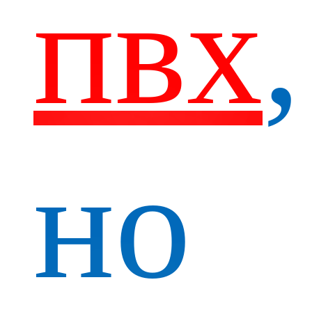
пвх
,
но