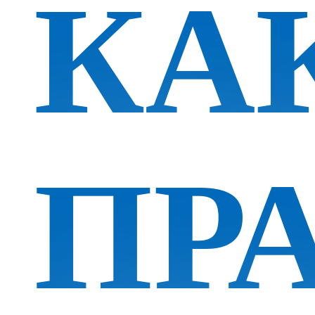
КА
ПР