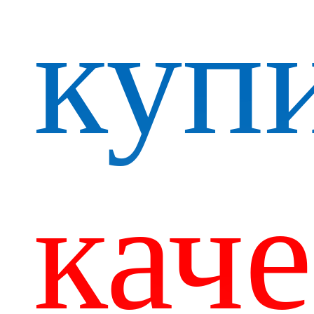
куп
кач