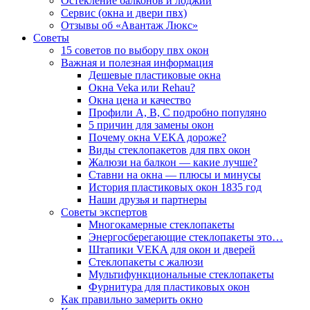
Остекление балконов и лоджий
Сервис (окна и двери пвх)
Отзывы об «Авантаж Люкс»
Советы
15 советов по выбору пвх окон
Важная и полезная информация
Дешевые пластиковые окна
Окна Veka или Rehau?
Окна цена и качество
Профили А, В, С подробно популяно
5 причин для замены окон
Почему окна VEKA дороже?
Виды стеклопакетов для пвх окон
Жалюзи на балкон — какие лучше?
Ставни на окна — плюсы и минусы
История пластиковых окон 1835 год
Наши друзья и партнеры
Советы экспертов
Многокамерные стеклопакеты
Энергосберегающие стеклопакеты это…
Штапики VEKA для окон и дверей
Стеклопакеты с жалюзи
Мультифункциональные стеклопакеты
Фурнитура для пластиковых окон
Как правильно замерить окно