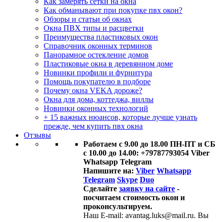
Как замерять сетки на окна
Как обманывают при покупке пвх окон?
Обзоры и статьи об окнах
Окна ПВХ типы и расцветки
Преимущества пластиковых окон
Справочник оконных терминов
Панорамное остекление домов
Пластиковые окна в деревянном доме
Новинки профили и фурнитура
Помощь покупателю в подборе
Почему окна VEKA дороже?
Окна для дома, коттеджа, виллы
Новинки оконных технологий
+ 15 важных нюансов, которые лучше узнать
прежде, чем купить пвх окна
Отзывы
Работаем с 9.00 до 18.00 ПН-ПТ и СБ
с 10.00 до 14.00: +79787793054 Viber
Whatsapp Telegram
Напишите на:
Viber
Whatsapp
Telegram
Skype
Duo
Сделайте
заявку на сайте
-
посчитаем стоимость окон и
проконсультируем.
Наш E-mail: avantag.luks@mail.ru. Вы