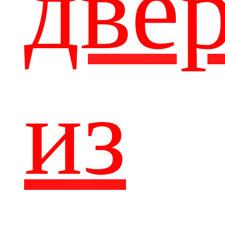
две
из