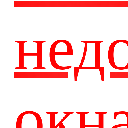
нед
окн