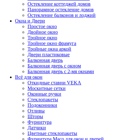
Остекление коттеджей домов
Панорамное остекление домов
Остекление балконов и лоджий
Окна и Двери
Простое окно
Двойное окно
Тройное окно
Тройное окно фрамуга
Тройные окна аркой
Двери пластиковые
Балконная дверь
Балконная дверь с окном
Балконная дверь с 2-мя окнами
Всё для окон
Откидные ставни VEKA
Москитные сетки
Оконные ручки
Стеклопакеты
Подоконники
Отливы
Шторы
Фурнитура
Датчики
Цветные стеклопакеты
Фурнитура Maco для окон и дверей