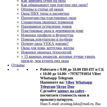
Как замерять сетки на окна
Как обманывают при покупке пвх окон?
Обзоры и статьи об окнах
Окна ПВХ типы и расцветки
Преимущества пластиковых окон
Справочник оконных терминов
Панорамное остекление домов
Пластиковые окна в деревянном доме
Новинки профили и фурнитура
Помощь покупателю в подборе
Почему окна VEKA дороже?
Окна для дома, коттеджа, виллы
Новинки оконных технологий
+ 15 важных нюансов, которые лучше узнать
прежде, чем купить пвх окна
Отзывы
Работаем с 9.00 до 18.00 ПН-ПТ и СБ
с 10.00 до 14.00: +79787793054 Viber
Whatsapp Telegram
Напишите на:
Viber
Whatsapp
Telegram
Skype
Duo
Сделайте
заявку на сайте
-
посчитаем стоимость окон и
проконсультируем.
Наш E-mail: avantag.luks@mail.ru. Вы