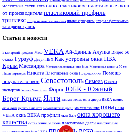
окно пластиковое
пластиковые окна
москитные сетки ялта
пластиковый профиль
от производителя
триплекс
шторы с рисунком
шторы с фотопечатью
шторы на пластиковые окна
ялта двери купить
Статьи и новости
VEKA
Ай-Даниль
Алупка
Видео об
5 камерный профиль
Maco
Гурзуф
Как устроены окна ПВХ
окнах
Двери ПВХ
Крым
Массандра
Металлопластиковый профиль
Монтажная ширина 70 мм
Никита
Помощь
Пластиковые окна
Подоконники
Наши партнеры
Севастополь
Симеиз
покупателю окон
Советы
ЮБК - Южный
Форос
экспертов
Услуги Ялта Крым
Ялта
Берег Крыма
двери ВЕКА
алюминиевые окна
купить
окна
окна
монтаж окон пвх
окна крым
купить окна ялта
межкомнатные двери
окна хорошего
окна ВЕКА профили
VEKA
окна Ялта
качества
пластиковые двери
остекление балкона
пластиковые
профиль века
подоконники
профиль VEKA
уход за окнами пвх