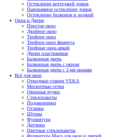
Остекление коттеджей домов
Панорамное остекление домов
Остекление балконов и лоджий
Окна и Двери
Простое окно
Двойное окно
Тройное окно
Тройное окно фрамуга
Тройные окна аркой
Двери пластиковые
Балконная дверь
Балконная дверь с окном
Балконная дверь с 2-мя окнами
Всё для окон
Откидные ставни VEKA
Москитные сетки
Оконные ручки
Стеклопакеты
Подоконники
Отливы
Шторы
Фурнитура
Датчики
Цветные стеклопакеты
Фурнитура Maco для окон и дверей