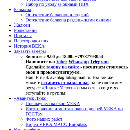
Набор по уходу за окнами ПВХ
Балконы
Остекление балконов и лоджий
Остекление балкона раздвижными окнами
Жалюзи
Рольставни
Порталы
Перегородки пвх
История ВЕКА
Заказать замеры
Звоните с 9.00 до 18.00: +79787793054
Напишите на:
Viber
Whatsapp
Telegram
Сделайте
заявку на сайте
- посчитаем стоимость
окон и проконсультируем.
Наш E-mail: avantag.luks@mail.ru. Вы так-же
можете
оставить отзывы о нас
на независимом
ресурсе
«Яндекс Услуги»
и мы есть в соцсетях,
вступайте в группы:
«Авантаж Люкс»
Преимущества окон VEKA
Изготовление и монтаж окон и дверей VEKA по
ГОСТам
Фото наших работ
Видео VEKA MACO Euroglass
Ваш профиль