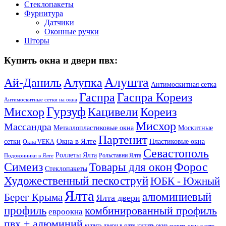
Стеклопакеты
Фурнитура
Датчики
Оконные ручки
Шторы
Купить окна и двери пвх:
Алушта
Ай-Даниль
Алупка
Антимоскитная сетка
Гаспра Кореиз
Гаспра
Антимоскитные сетки на окна
Гурзуф
Мисхор
Кацивели
Кореиз
Мисхор
Массандра
Металлопластиковые окна
Москитные
Партенит
Окна в Ялте
сетки
Пластиковые окна
Окна VEKA
Севастополь
Роллеты Ялта
Рольставни Ялта
Подоконники в Ялте
Симеиз
Форос
Товары для окон
Стеклопакеты
Художественный пескоструй
ЮБК - Южный
Ялта
алюминиевый
Берег Крыма
Ялта двери
профиль
комбинированный профиль
евроокна
пвх + алюминий
купить двери в ялте
купить окна
купить окна в ялте