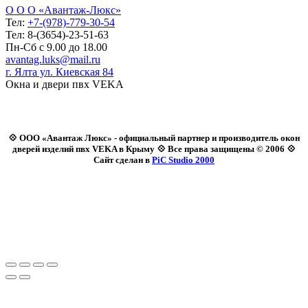
О О О «Авантаж-Люкс»
Тел:
+7-(978)-779-30-54
Тел: 8-(3654)-23-51-63
Пн-Сб с 9.00 до 18.00
avantag.luks@mail.ru
г. Ялта ул. Киевская 84
Окна и двери пвх VEKA
💠 ООО «Авантаж Люкс» - официальный партнер и производитель окон
дверей изделий пвх VEKA в Крыму 💠 Все права защищены © 2006 💠
Сайт сделан в
PiC Studio 2000
Зайдите через соцсеть: