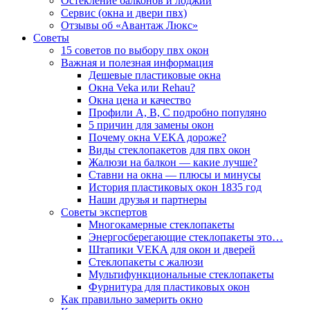
Остекление балконов и лоджий
Сервис (окна и двери пвх)
Отзывы об «Авантаж Люкс»
Советы
15 советов по выбору пвх окон
Важная и полезная информация
Дешевые пластиковые окна
Окна Veka или Rehau?
Окна цена и качество
Профили А, В, С подробно популяно
5 причин для замены окон
Почему окна VEKA дороже?
Виды стеклопакетов для пвх окон
Жалюзи на балкон — какие лучше?
Ставни на окна — плюсы и минусы
История пластиковых окон 1835 год
Наши друзья и партнеры
Советы экспертов
Многокамерные стеклопакеты
Энергосберегающие стеклопакеты это…
Штапики VEKA для окон и дверей
Стеклопакеты с жалюзи
Мультифункциональные стеклопакеты
Фурнитура для пластиковых окон
Как правильно замерить окно