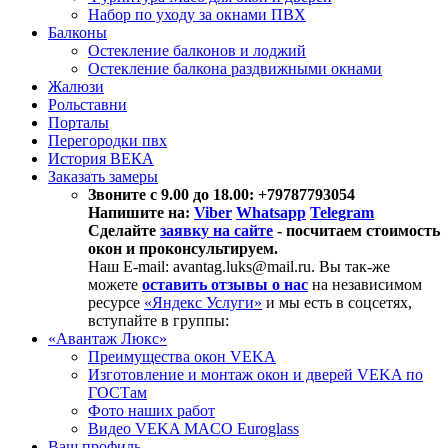
Набор по уходу за окнами ПВХ
Балконы
Остекление балконов и лоджий
Остекление балкона раздвижными окнами
Жалюзи
Рольставни
Порталы
Перегородки пвх
История ВЕКА
Заказать замеры
Звоните с 9.00 до 18.00: +79787793054
Напишите на:
Viber
Whatsapp
Telegram
Сделайте
заявку на сайте
- посчитаем стоимость
окон и проконсультируем.
Наш E-mail: avantag.luks@mail.ru. Вы так-же
можете
оставить отзывы о нас
на независимом
ресурсе
«Яндекс Услуги»
и мы есть в соцсетях,
вступайте в группы:
«Авантаж Люкс»
Преимущества окон VEKA
Изготовление и монтаж окон и дверей VEKA по
ГОСТам
Фото наших работ
Видео VEKA MACO Euroglass
Ваш профиль