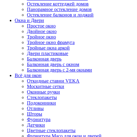
Остекление коттеджей домов
Панорамное остекление домов
Остекление балконов и лоджий
Окна и Двери
Простое окно
Двойное окно
Тройное окно
Тройное окно фрамуга
Тройные окна аркой
Двери пластиковые
Балконная дверь
Балконная дверь с окном
Балконная дверь с 2-мя окнами
Всё для окон
Откидные ставни VEKA
Москитные сетки
Оконные ручки
Стеклопакеты
Подоконники
Отливы
Шторы
Фурнитура
Датчики
Цветные стеклопакеты
Фурнитура Maco для окон и дверей