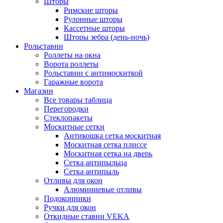
Шторы
Римские шторы
Рулонные шторы
Кассетные шторы
Шторы зебра (день-ночь)
Рольставни
Роллеты на окна
Ворота роллеты
Рольставни с антимоскиткой
Гаражные ворота
Магазин
Все товары таблица
Перегородки
Стеклопакеты
Москитные сетки
Антикошка сетка москитная
Москитная сетка плиссе
Москитная сетка на дверь
Сетка антипыльца
Сетка антипыль
Отливы для окон
Алюминиевые отливы
Подоконники
Ручки для окон
Откидные ставни VEKA