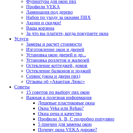
Фурнитура для окон пвх
Профили VEKA
Ламинация под дерево
Набор по уходу за окнами ПВХ
Акции и скидки!
Ваша корзина
За что вы платите, когда покупаете окна
Услуги
Замеры и расчет стоимости
Изготовление окон и дверей
Установка окон дверей и др...
Установка роллетов и жалюзей
Остекление коттеджей, домов
Остекление балконов и лоджий
Сервис (окна и двери пвх)
Отзывы об «Авантаж Люкс»
Советы
15 советов по выбору пвх окон
Важная и полезная информация
Дешевые пластиковые окна
Окна Veka или Rehau?
Окна цена и качество
Профили А, В, С подробно популяно
5 причин для замены окон
Почему окна VEKA дороже?