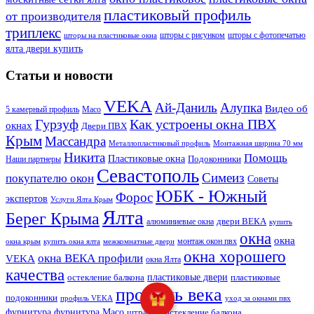
пластиковый профиль
от производителя
триплекс
шторы с рисунком
шторы с фотопечатью
шторы на пластиковые окна
ялта двери купить
Статьи и новости
VEKA
Ай-Даниль
Алупка
Видео об
5 камерный профиль
Maco
Гурзуф
Как устроены окна ПВХ
окнах
Двери ПВХ
Крым
Массандра
Металлопластиковый профиль
Монтажная ширина 70 мм
Никита
Помощь
Пластиковые окна
Подоконники
Наши партнеры
Севастополь
Симеиз
покупателю окон
Советы
ЮБК - Южный
Форос
экспертов
Услуги Ялта Крым
Ялта
Берег Крыма
двери ВЕКА
алюминиевые окна
купить
окна
окна
монтаж окон пвх
окна крым
купить окна ялта
межкомнатные двери
окна хорошего
окна ВЕКА профили
VEKA
окна Ялта
качества
пластиковые двери
остекление балкона
пластиковые
профиль века
подоконники
профиль VEKA
уход за окнами пвх
фурнитура
фурнитура Maco
штраф за остекление балкона