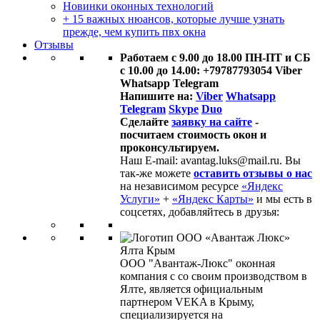
Новинки оконных технологий
+ 15 важных нюансов, которые лучше узнать
прежде, чем купить пвх окна
Отзывы
Работаем с 9.00 до 18.00 ПН-ПТ и СБ
с 10.00 до 14.00: +79787793054 Viber
Whatsapp Telegram
Напишите на:
Viber
Whatsapp
Telegram
Skype
Duo
Сделайте
заявку на сайте
-
посчитаем стоимость окон и
проконсультируем.
Наш E-mail: avantag.luks@mail.ru. Вы
так-же можете
оставить отзывы о нас
на независимом ресурсе
«Яндекс
Услуги»
+
«Яндекс Карты»
и мы есть в
соцсетях, добавляйтесь в друзья:
ООО "Авантаж-Люкс" оконная
компания с со своим производством в
Ялте, является официальным
партнером VEKA в Крыму,
специализируется на