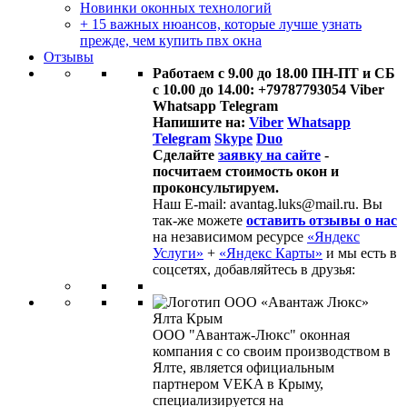
Новинки оконных технологий
+ 15 важных нюансов, которые лучше узнать
прежде, чем купить пвх окна
Отзывы
Работаем с 9.00 до 18.00 ПН-ПТ и СБ
с 10.00 до 14.00: +79787793054 Viber
Whatsapp Telegram
Напишите на:
Viber
Whatsapp
Telegram
Skype
Duo
Сделайте
заявку на сайте
-
посчитаем стоимость окон и
проконсультируем.
Наш E-mail: avantag.luks@mail.ru. Вы
так-же можете
оставить отзывы о нас
на независимом ресурсе
«Яндекс
Услуги»
+
«Яндекс Карты»
и мы есть в
соцсетях, добавляйтесь в друзья:
ООО "Авантаж-Люкс" оконная
компания с со своим производством в
Ялте, является официальным
партнером VEKA в Крыму,
специализируется на