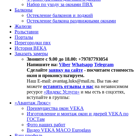
Набор по уходу за окнами ПВХ
Балконы
Остекление балконов и лоджий
Остекление балкона раздвижными окнами
Жалюзи
Рольставни
Порталы
Перегородки пвх
История ВЕКА
Заказать замеры
Звоните с 9.00 до 18.00: +79787793054
Напишите на:
Viber
Whatsapp
Telegram
Сделайте
заявку на сайте
- посчитаем стоимость
окон и проконсультируем.
Наш E-mail: avantag.luks@mail.ru. Вы так-же
можете
оставить отзывы о нас
на независимом
ресурсе
«Яндекс Услуги»
и мы есть в соцсетях,
вступайте в группы:
«Авантаж Люкс»
Преимущества окон VEKA
Изготовление и монтаж окон и дверей VEKA по
ГОСТам
Фото наших работ
Видео VEKA MACO Euroglass
Ваш профиль