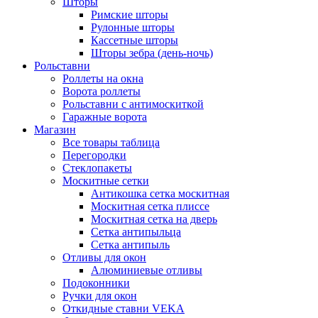
Шторы
Римские шторы
Рулонные шторы
Кассетные шторы
Шторы зебра (день-ночь)
Рольставни
Роллеты на окна
Ворота роллеты
Рольставни с антимоскиткой
Гаражные ворота
Магазин
Все товары таблица
Перегородки
Стеклопакеты
Москитные сетки
Антикошка сетка москитная
Москитная сетка плиссе
Москитная сетка на дверь
Сетка антипыльца
Сетка антипыль
Отливы для окон
Алюминиевые отливы
Подоконники
Ручки для окон
Откидные ставни VEKA