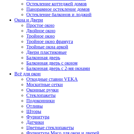
Остекление коттеджей домов
Панорамное остекление домов
Остекление балконов и лоджий
Окна и Двери
Простое окно
Двойное окно
Тройное окно
Тройное окно фрамуга
Тройные окна аркой
Двери пластиковые
Балконная дверь
Балконная дверь с окном
Балконная дверь с 2-мя окнами
Всё для окон
Откидные ставни VEKA
Москитные сетки
Оконные ручки
Стеклопакеты
Подоконники
Отливы
Шторы
Фурнитура
Датчики
Цветные стеклопакеты
Фурнитура Maco для окон и дверей