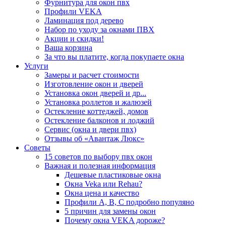
Фурнитура для окон пвх
Профили VEKA
Ламинация под дерево
Набор по уходу за окнами ПВХ
Акции и скидки!
Ваша корзина
За что вы платите, когда покупаете окна
Услуги
Замеры и расчет стоимости
Изготовление окон и дверей
Установка окон дверей и др...
Установка роллетов и жалюзей
Остекление коттеджей, домов
Остекление балконов и лоджий
Сервис (окна и двери пвх)
Отзывы об «Авантаж Люкс»
Советы
15 советов по выбору пвх окон
Важная и полезная информация
Дешевые пластиковые окна
Окна Veka или Rehau?
Окна цена и качество
Профили А, В, С подробно популяно
5 причин для замены окон
Почему окна VEKA дороже?